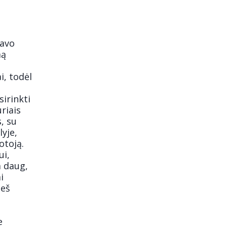
savo
mą
i, todėl
sirinkti
riais
, su
yje,
otoją.
ui,
a daug,
i
neš
e