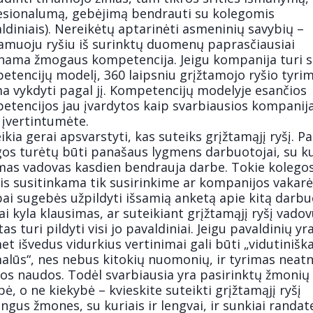
esionalumą, gebėjimą bendrauti su kolegomis
ldiniais). Nereikėtų aptarinėti asmeninių savybių –
tamuoju ryšiu iš surinktų duomenų paprasčiausiai
inama žmogaus kompetencija. Jeigu kompanija turi 
etencijų modelį, 360 laipsniu grįžtamojo ryšio tyri
a vykdyti pagal jį. Kompetencijų modelyje esančios
etencijos jau įvardytos kaip svarbiausios kompanija
r įvertintumėte.
ikia gerai apsvarstyti, kas suteiks grįžtamąjį ryšį. Pa
gos turėtų būti panašaus lygmens darbuotojai, su ku
amas vadovas kasdien bendrauja darbe. Tokie kolegos
is susitinkama tik susirinkime ar kompanijos vakarėl
ai sugebės užpildyti išsamią anketą apie kitą darbu
i kyla klausimas, ar suteikiant grįžtamąjį ryšį vadov
as turi pildyti visi jo pavaldiniai. Jeigu pavaldinių yr
t išvedus vidurkius vertinimai gali būti „vidutiniška
alūs“, nes nebus kitokių nuomonių, ir tyrimas neat
tos naudos. Todėl svarbiausia yra pasirinktų žmonių
ė, o ne kiekybė – kvieskite suteikti grįžtamąjį ryšį
ingus žmones, su kuriais ir lengvai, ir sunkiai randat