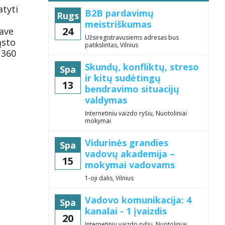
atyti
B2B pardavimų
Rugs
meistriškumas
24
ave
Užsiregistravusiems adresas bus
ąsto
patikslintas, Vilnius
 360
Skundų, konfliktų, streso
Spa
ir kitų sudėtingų
13
bendravimo situacijų
valdymas
Internetiniu vaizdo ryšiu, Nuotoliniai
mokymai
Vidurinės grandies
Spa
vadovų akademija –
15
mokymai vadovams
1-oji dalis, Vilnius
Vadovo komunikacija: 4
Spa
kanalai - 1 įvaizdis
20
Internetiniu vaizdo ryšiu, Nuotoliniai