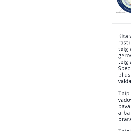
Kita 
rasti
teigi
gerov
teig
Speci
plius
valda
Taip
vadov
paval
arba
prara