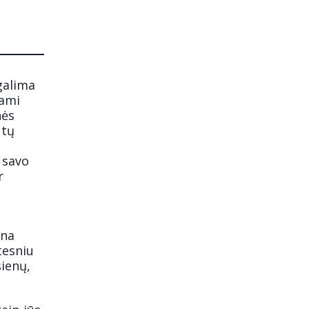
galima
iami
nės
ūtų
s savo
r
ina
tesniu
ienų,