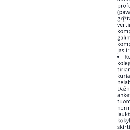
prof
(pava
grįž
vert
komp
galim
komp
jas i
Re
kole
tiri
kuria
nelab
Dažna
anket
tuome
norm
lauk
kokyb
skirt