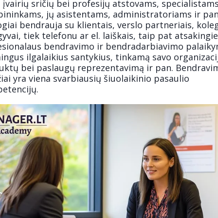
i įvairių sričių bei profesijų atstovams, specialistams
ininkams, jų asistentams, administratoriams ir pan.
ogiai bendrauja su klientais, verslo partneriais, kol
gyvai, tiek telefonu ar el. laiškais, taip pat atsaking
esionalaus bendravimo ir bendradarbiavimo palaiky
ngus ilgalaikius santykius, tinkamą savo organizacij
uktų bei paslaugų reprezentavimą ir pan. Bendravi
iai yra viena svarbiausių šiuolaikinio pasaulio
etencijų.