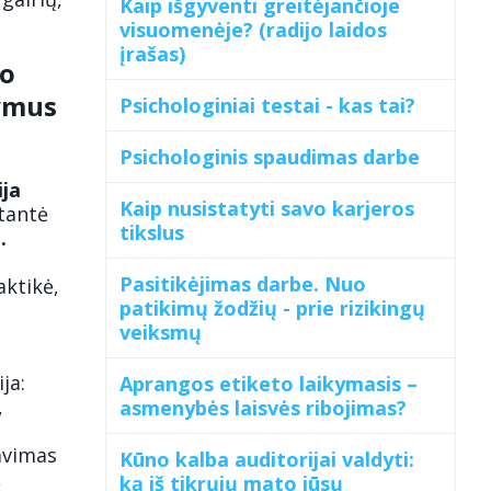
Kaip išgyventi greitėjančioje
visuomenėje? (radijo laidos
įrašas)
mo
kymus
Psichologiniai testai - kas tai?
Psichologinis spaudimas darbe
ja
Kaip nusistatyti savo karjeros
ltantė
tikslus
ė
.
o
Pasitikėjimas darbe. Nuo
ktikė,
patikimų žodžių - prie rizikingų
veiksmų
ja:
Aprangos etiketo laikymasis –
,
asmenybės laisvės ribojimas?
avimas
Kūno kalba auditorijai valdyti:
,
ką iš tikrųjų mato jūsų