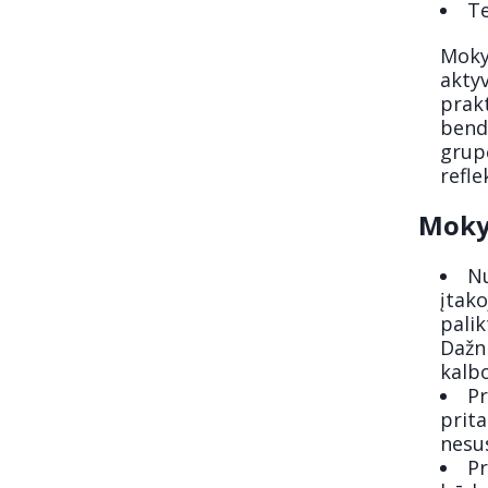
Te
Moky
aktyv
prakt
bend
grupė
refle
Moky
N
įtak
palik
Dažni
kalbo
Pr
prit
nesus
Pr