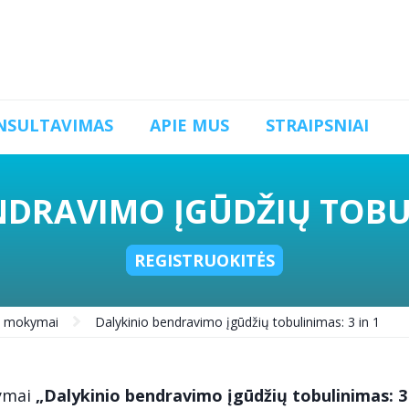
NSULTAVIMAS
APIE MUS
STRAIPSNIAI
DRAVIMO ĮGŪDŽIŲ TOBUL
REGISTRUOKITĖS
o mokymai
Dalykinio bendravimo įgūdžių tobulinimas: 3 in 1
ymai
„Dalykinio bendravimo įgūdžių tobulinimas: 3 