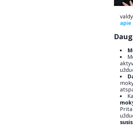
vald
apie
Daugi
M
M
aktyv
užduo
D
moky
atsp
Ka
mok
Prit
užduo
susi