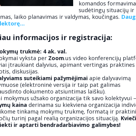
komandos formavima
sudėtingų situacijų ir
ymas, laiko planavimas ir valdymas, koučingas.
Daug
 lektorę…
au informacijos ir registracija:
okymų trukmė: 4 ak. val.
okymai vyksta per
Zoom
.us video konferencijų plat
iai įtraukiant dalyvius, apimant vertingas praktines
tis, diskusijas.
alyviams suteikiami pažymėjimai
apie dalyvavimą
muose (elektroninė versija ir taip pat galimas
ausdinto dokumento atsiuntimas laišku).
i mokymus užsako organizacija tik savo kolektyvui 
ymų kaina
derinama su kiekviena organizacija individ
aikome tinkamą mokymų trukmę, formatą ir praktin
čių turinį pagal realią organizacijos situaciją.
Kvieč
siekti ir aptarti bendradarbiavimo galimybes!