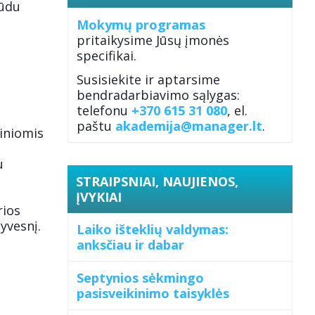
būdu
Mokymų programas
pritaikysime Jūsų įmonės
specifikai.
Susisiekite ir aptarsime
bendradarbiavimo sąlygas:
telefonu
+370 615 31 080
, el.
paštu
akademija@manager.lt
.
žiniomis
u
STRAIPSNIAI, NAUJIENOS,
ĮVYKIAI
rios
yvesnį.
Laiko išteklių valdymas:
anksčiau ir dabar
Septynios sėkmingo
pasisveikinimo taisyklės