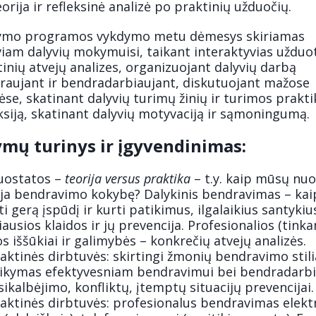
orija ir refleksinė analizė po praktinių užduočių.
mo programos vykdymo metu dėmesys skiriamas
iam dalyvių mokymuisi, taikant interaktyvias užduot
inių atvejų analizes, organizuojant dalyvių darbą
raujant ir bendradarbiaujant, diskutuojant mažose
se, skatinant dalyvių turimų žinių ir turimos prakt
ksiją, skatinant dalyvių motyvaciją ir sąmoningumą.
mų turinys ir įgyvendinimas:
uostatos –
teorija versus praktika
– t.y. kaip mūsų nu
oja bendravimo kokybę? Dalykinis bendravimas – kai
ti gerą įspūdį ir kurti patikimus, ilgalaikius santykiu
ausios klaidos ir jų prevencija. Profesionalios (tink
s iššūkiai ir galimybės – konkrečių atvejų analizės.
aktinės dirbtuvės: skirtingi žmonių bendravimo stilia
aikymas efektyvesniam bendravimui bei bendradarbi
ikalbėjimo, konfliktų, įtemptų situacijų prevencijai.
aktinės dirbtuvės: profesionalus bendravimas elekt