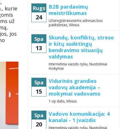
,
B2B pardavimų
Rugs
, kurie
meistriškumas
egomis
24
iems už
Užsiregistravusiems adresas bus
patikslintas, Vilnius
mą,
os, jos
Skundų, konfliktų, streso
Spa
mo
ir kitų sudėtingų
13
bendravimo situacijų
valdymas
Internetiniu vaizdo ryšiu, Nuotoliniai
mokymai
Vidurinės grandies
Spa
vadovų akademija –
15
mokymai vadovams
1-oji dalis, Vilnius
Vadovo komunikacija: 4
Spa
kanalai - 1 įvaizdis
20
Internetiniu vaizdo ryšiu, Nuotoliniai