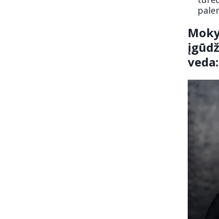
palen
Moky
įgūdž
veda: