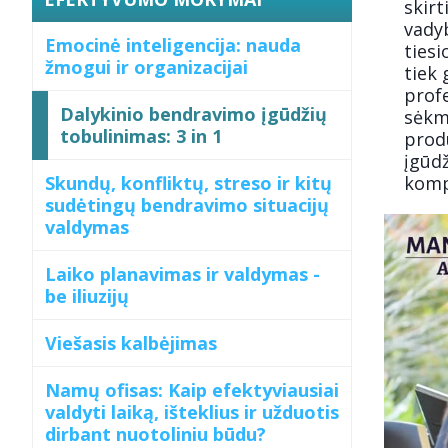
skirt
vadyb
Emocinė inteligencija: nauda
tiesi
žmogui ir organizacijai
tiek 
prof
Dalykinio bendravimo įgūdžių
sėkmi
tobulinimas: 3 in 1
prod
įgūdž
Skundų, konfliktų, streso ir kitų
komp
sudėtingų bendravimo situacijų
valdymas
Laiko planavimas ir valdymas -
be iliuzijų
Viešasis kalbėjimas
Namų ofisas: Kaip efektyviausiai
valdyti laiką, išteklius ir užduotis
dirbant nuotoliniu būdu?