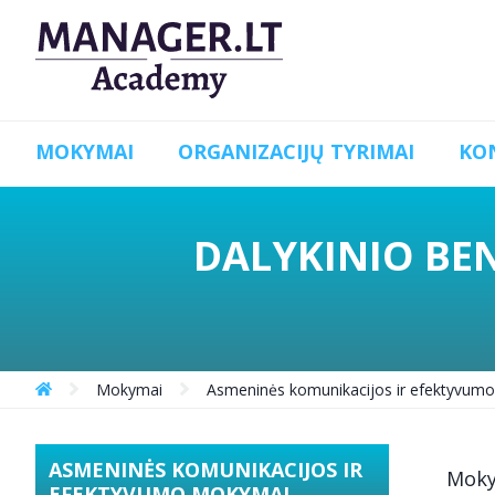
MOKYMAI
ORGANIZACIJŲ TYRIMAI
KO
DALYKINIO BEN
Mokymai
Asmeninės komunikacijos ir efektyvum
ASMENINĖS KOMUNIKACIJOS IR
Mok
EFEKTYVUMO MOKYMAI