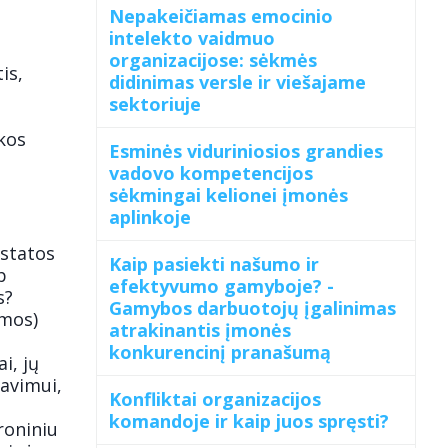
Nepakeičiamas emocinio
intelekto vaidmuo
organizacijose: sėkmės
is,
didinimas versle ir viešajame
sektoriuje
ikos
Esminės viduriniosios grandies
vadovo kompetencijos
sėkmingai kelionei įmonės
aplinkoje
ostatos
Kaip pasiekti našumo ir
p
efektyvumo gamyboje? -
s?
Gamybos darbuotojų įgalinimas
amos)
atrakinantis įmonės
konkurencinį pranašumą
i, jų
avimui,
Konfliktai organizacijos
komandoje ir kaip juos spręsti?
roniniu