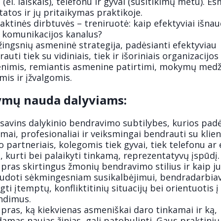
(el. laiškais), telefonu ir gyvai (susitikimų metu). E
atos ir jų pritaikymas praktikoje.
aktinės dirbtuvės – treniruotė: kaip efektyviai išnau
s komunikacijos kanalus?
žingsnių asmeninė strategija, padėsianti efektyviau
auti tiek su vidiniais, tiek ir išoriniais organizacijos
nimis, remiantis asmenine patirtimi, mokymų medž
mis ir įžvalgomis.
mų nauda dalyviams:
isavins dalykinio bendravimo subtilybes, kurios pad
mai, profesionaliai ir veiksmingai bendrauti su klien
o partneriais, kolegomis tiek gyvai, tiek telefonu ar e
 kurti bei palaikyti tinkamą, reprezentatyvų įspūdį.
pras skirtingus žmonių bendravimo stilius ir kaip j
udoti sėkmingesniam susikalbėjimui, bendradarbiav
gti įtemptų, konfliktitinių situacijų bei orientuotis į
ndimus.
pras, ką kiekvienas asmeniškai daro tinkamai ir ką,
amas naujas žinias, gali patobulinti. Gaus praktinių 