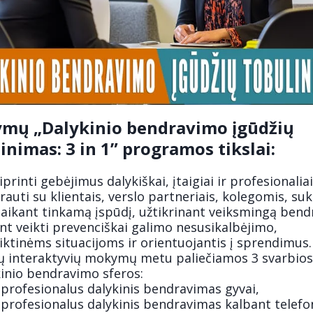
mų „Dalykinio bendravimo įgūdžių
inimas: 3 in 1” programos tikslai:
iprinti gebėjimus dalykiškai, įtaigiai ir profesionaliai
auti su klientais, verslo partneriais, kolegomis, su
laikant tinkamą įspūdį, užtikrinant veiksmingą bend
nt veikti prevenciškai galimo nesusikalbėjimo,
iktinėms situacijoms ir orientuojantis į sprendimus.
ų interaktyvių mokymų metu paliečiamos 3 svarbios
kinio bendravimo sferos:
profesionalus dalykinis bendravimas gyvai,
profesionalus dalykinis bendravimas kalbant telefo