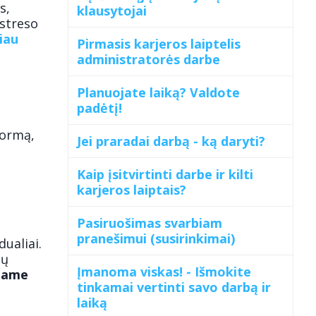
s,
klausytojai
 streso
iau
Pirmasis karjeros laiptelis
administratorės darbe
Planuojate laiką? Valdote
padėtį!
formą,
Jei praradai darbą - ką daryti?
Kaip įsitvirtinti darbe ir kilti
karjeros laiptais?
Pasiruošimas svarbiam
–
pranešimui (susirinkimai)
ualiai.
ių
Įmanoma viskas! - Išmokite
iame
tinkamai vertinti savo darbą ir
laiką