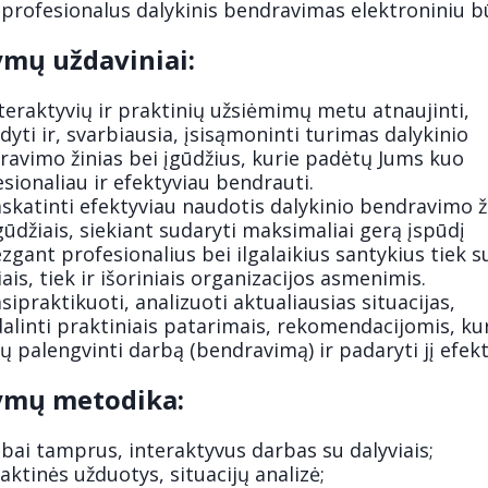
profesionalus dalykinis bendravimas elektroniniu 
mų uždaviniai:
teraktyvių ir praktinių užsiėmimų metu atnaujinti,
dyti ir, svarbiausia, įsisąmoninti turimas dalykinio
ravimo žinias bei įgūdžius, kurie padėtų Jums kuo
sionaliau ir efektyviau bendrauti.
skatinti efektyviau naudotis dalykinio bendravimo 
gūdžiais, siekiant sudaryti maksimaliai gerą įspūdį
gant profesionalius bei ilgalaikius santykius tiek s
iais, tiek ir išoriniais organizacijos asmenimis.
sipraktikuoti, analizuoti aktualiausias situacijas,
alinti praktiniais patarimais, rekomendacijomis, ku
ų palengvinti darbą (bendravimą) ir padaryti jį efekt
mų metodika:
bai tamprus, interaktyvus darbas su dalyviais;
aktinės užduotys, situacijų analizė;