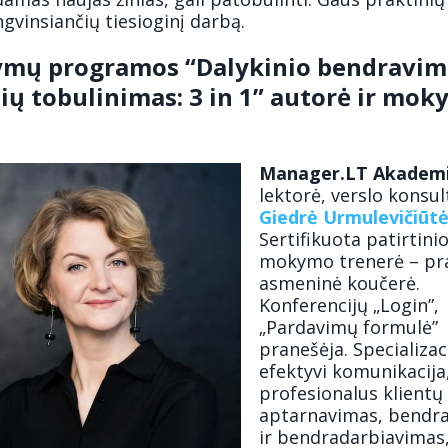
gvinsiančių tiesioginį darbą.
mų programos “Dalykinio bendravi
ių tobulinimas: 3 in 1” autorė ir mo
Manager.LT Akademi
lektorė, verslo konsu
Giedrė Urmulevičiūt
Sertifikuota patirtini
mokymo trenerė – pra
asmeninė koučerė.
Konferencijų „Login”,
„Pardavimų formulė”
pranešėja. Specializaci
efektyvi komunikacija
profesionalus klientų
aptarnavimas, bendr
ir bendradarbiavimas