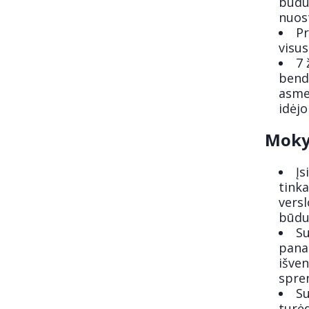
būdu 
nuost
Pr
visu
7 
bendr
asme
idėjo
Moky
Įs
tinka
versl
būdu,
Su
pana
išven
spre
Su
turėd