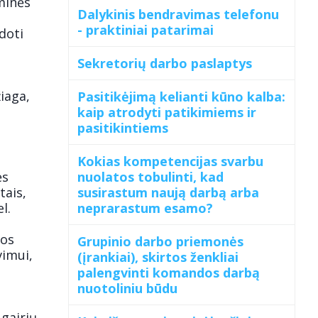
sminės
Dalykinis bendravimas telefonu
- praktiniai patarimai
doti
Sekretorių darbo paslaptys
iaga,
Pasitikėjimą kelianti kūno kalba:
kaip atrodyti patikimiems ir
pasitikintiems
Kokias kompetencijas svarbu
ės
nuolatos tobulinti, kad
tais,
susirastum naują darbą arba
l.
neprarastum esamo?
uos
Grupinio darbo priemonės
imui,
(įrankiai), skirtos ženkliai
palengvinti komandos darbą
nuotoliniu būdu
gairių,