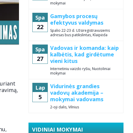
mokymai
Gamybos procesų
Spa
efektyvus valdymas
22
Spalio 22-23 d. Užsiregistravusiems
adresas bus patikslintas, Klaipėda
Vadovas ir komanda: kaip
Spa
kalbėtis, kad girdėtume
27
vieni kitus
Internetiniu vaizdo ryšiu, Nuotoliniai
mokymai
kuriant
Vidurinės grandies
Lap
ravimą,
vadovų akademija –
5
mokymai vadovams
2-oji dalis, Vilnius
nu,
VIDINIAI MOKYMAI