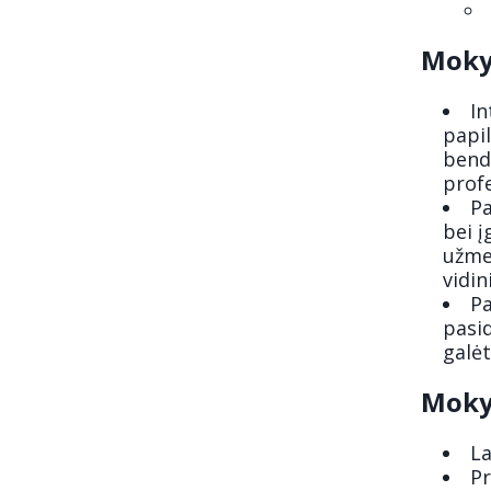
Moky
In
papil
bend
profe
Pa
bei į
užmez
vidin
Pa
pasid
galėt
Moky
La
Pr