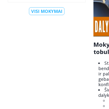
VISI MOKYMAI
Moky
tobul
St
bendr
ir pa
geba
konfl
Ši
daly