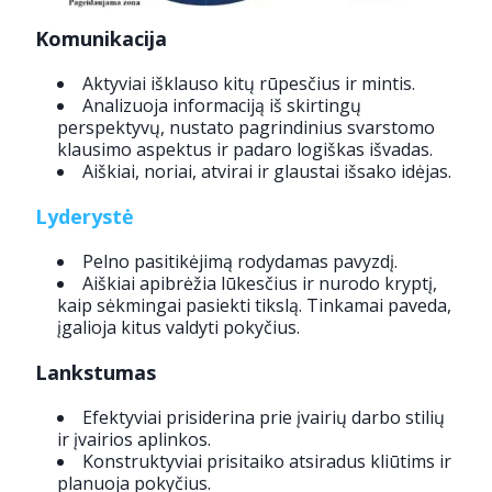
Komunikacija
Aktyviai išklauso kitų rūpesčius ir mintis.
Analizuoja informaciją iš skirtingų
perspektyvų, nustato pagrindinius svarstomo
klausimo aspektus ir padaro logiškas išvadas.
Aiškiai, noriai, atvirai ir glaustai išsako idėjas.
Lyderystė
Pelno pasitikėjimą rodydamas pavyzdį.
Aiškiai apibrėžia lūkesčius ir nurodo kryptį,
kaip sėkmingai pasiekti tikslą. Tinkamai paveda,
įgalioja kitus valdyti pokyčius.
Lankstumas
Efektyviai prisiderina prie įvairių darbo stilių
ir įvairios aplinkos.
Konstruktyviai prisitaiko atsiradus kliūtims ir
planuoja pokyčius.