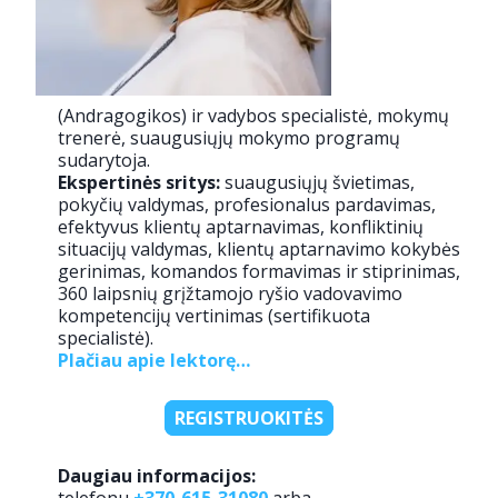
(Andragogikos) ir vadybos specialistė, mokymų
trenerė, suaugusiųjų mokymo programų
sudarytoja.
Ekspertinės sritys:
suaugusiųjų švietimas,
pokyčių valdymas, profesionalus pardavimas,
efektyvus klientų aptarnavimas, konfliktinių
situacijų valdymas, klientų aptarnavimo kokybės
gerinimas, komandos formavimas ir stiprinimas,
360 laipsnių grįžtamojo ryšio vadovavimo
kompetencijų vertinimas (sertifikuota
specialistė).
Plačiau apie lektorę…
REGISTRUOKITĖS
Daugiau informacijos: