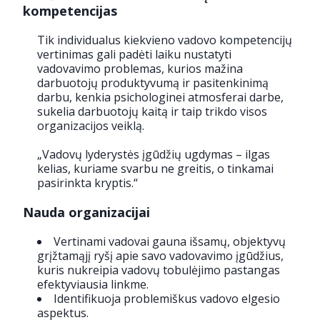
kompetencijas
Tik individualus kiekvieno vadovo kompetencijų
vertinimas gali padėti laiku nustatyti
vadovavimo problemas, kurios mažina
darbuotojų produktyvumą ir pasitenkinimą
darbu, kenkia psichologinei atmosferai darbe,
sukelia darbuotojų kaitą ir taip trikdo visos
organizacijos veiklą.
„Vadovų lyderystės įgūdžių ugdymas – ilgas
kelias, kuriame svarbu ne greitis, o tinkamai
pasirinkta kryptis.“
Nauda organizacijai
Vertinami vadovai gauna išsamų, objektyvų
grįžtamąjį ryšį apie savo vadovavimo įgūdžius,
kuris nukreipia vadovų tobulėjimo pastangas
efektyviausia linkme.
Identifikuoja problemiškus vadovo elgesio
aspektus.