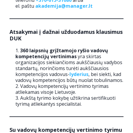
telefonu
+370-615-31080
arba
el. paštu
akademija@manager.lt
Atsakymai į dažnai užduodamus klausimus
DUK
360 laipsnių grįžtamojo ryšio vadovų
kompetencijų vertinimas
yra skirtas
organizacijos siekiančioms aukščiausių vadybos
standartų, norinčioms turėti aukščiausios
kompetencijos vadovus-
lyderius
, bei siekti, kad
vadovų kompetencijos būtų nuolat tobulinamos.
Vadovų kompetencijų vertinimo tyrimas
atliekamas visoje Lietuvoje.
Aukštą tyrimo kokybę užtikrina sertifikuoti
tyrimą atliekantys specialistai.
Su vadovų kompetencijų vertinimo tyrimu