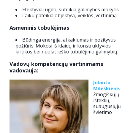
Efektyviai ugdo, suteikia galimybes mokytis.
Laiku pateikia objektyvų veiklos įvertinimą.
Asmeninis tobulėjimas
Būdinga energija, atkaklumas ir pozityvus
požiūris. Mokosi iš klaidų ir konstruktyvios
kritikos bei nuolat ieško tobulėjimo galimybių.
Vadovų kompetencijų vertinimams
vadovauja:
Jolanta
Mileškienė.
Žmogiškųjų
išteklių,
suaugusiųjų
švietimo