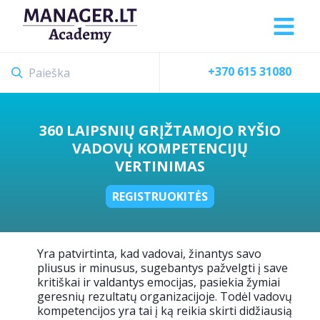
+370 615 31080
360 LAIPSNIŲ GRĮŽTAMOJO RYŠIO
VADOVŲ KOMPETENCIJŲ
VERTINIMAS
REGISTRUOKITĖS
Yra patvirtinta, kad vadovai, žinantys savo
pliusus ir minusus, sugebantys pažvelgti į save
kritiškai ir valdantys emocijas, pasiekia žymiai
geresnių rezultatų organizacijoje. Todėl vadovų
kompetencijos yra tai į ką reikia skirti didžiausią