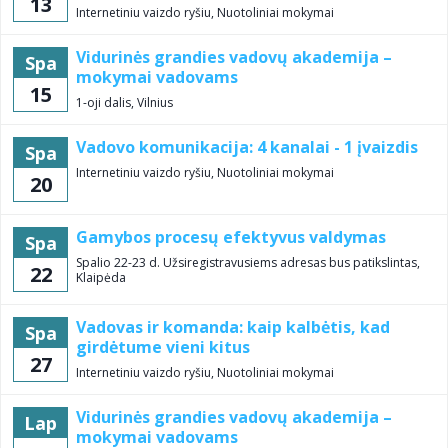
13
Internetiniu vaizdo ryšiu, Nuotoliniai mokymai
Vidurinės grandies vadovų akademija –
Spa
mokymai vadovams
15
1-oji dalis, Vilnius
Vadovo komunikacija: 4 kanalai - 1 įvaizdis
Spa
Internetiniu vaizdo ryšiu, Nuotoliniai mokymai
20
Gamybos procesų efektyvus valdymas
Spa
Spalio 22-23 d. Užsiregistravusiems adresas bus patikslintas,
22
Klaipėda
Vadovas ir komanda: kaip kalbėtis, kad
Spa
girdėtume vieni kitus
27
Internetiniu vaizdo ryšiu, Nuotoliniai mokymai
Vidurinės grandies vadovų akademija –
Lap
mokymai vadovams