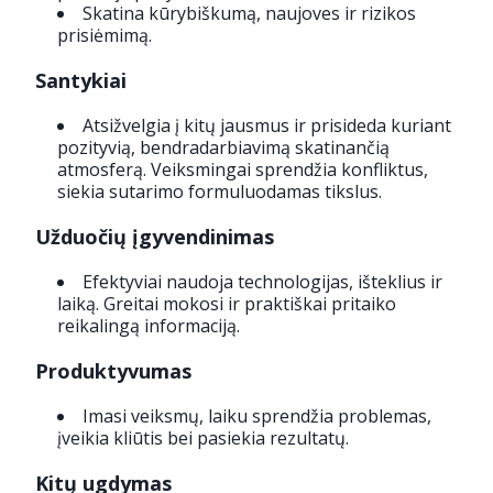
Skatina kūrybiškumą, naujoves ir rizikos
prisiėmimą.
Santykiai
Atsižvelgia į kitų jausmus ir prisideda kuriant
pozityvią, bendradarbiavimą skatinančią
atmosferą. Veiksmingai sprendžia konfliktus,
siekia sutarimo formuluodamas tikslus.
Užduočių įgyvendinimas
Efektyviai naudoja technologijas, išteklius ir
laiką. Greitai mokosi ir praktiškai pritaiko
reikalingą informaciją.
Produktyvumas
Imasi veiksmų, laiku sprendžia problemas,
įveikia kliūtis bei pasiekia rezultatų.
Kitų ugdymas