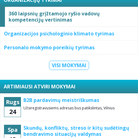
ORGANIZACIJŲ TYRIMAI
360 laipsnių grįžtamojo ryšio vadovų
kompetencijų vertinimas
Organizacijos psichologinio klimato tyrimas
Personalo mokymo poreikių tyrimas
VISI MOKYMAI
ARTIMIAUSI ATVIRI MOKYMAI
B2B pardavimų meistriškumas
Rugs
Užsiregistravusiems adresas bus patikslintas, Vilnius
24
Skundų, konfliktų, streso ir kitų sudėtingų
Spa
bendravimo situacijų valdymas