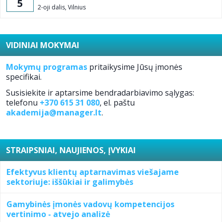
5
2-oji dalis, Vilnius
VIDINIAI MOKYMAI
Mokymų programas
pritaikysime Jūsų įmonės
specifikai.
Susisiekite ir aptarsime bendradarbiavimo sąlygas:
telefonu
+370 615 31 080
, el. paštu
akademija@manager.lt
.
STRAIPSNIAI, NAUJIENOS, ĮVYKIAI
Efektyvus klientų aptarnavimas viešajame
sektoriuje: iššūkiai ir galimybės
Gamybinės įmonės vadovų kompetencijos
vertinimo - atvejo analizė