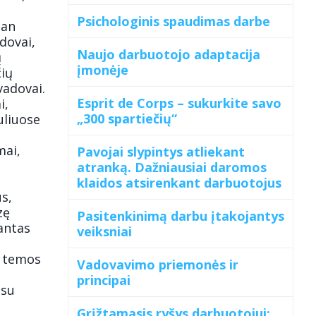
Psichologinis spaudimas darbe
ean
adovai,
Naujo darbuotojo adaptacija
ų
įmonėje
čių
vadovai.
Esprit de Corps – sukurkite savo
i,
„300 spartiečių“
uliuose
mai,
Pavojai slypintys atliekant
atranką. Dažniausiai daromos
klaidos atsirenkant darbuotojus
s,
zę
Pasitenkinimą darbu įtakojantys
tantas
veiksniai
s
ų temos
Vadovavimo priemonės ir
principai
 su
Grįžtamasis ryšys darbuotojui: