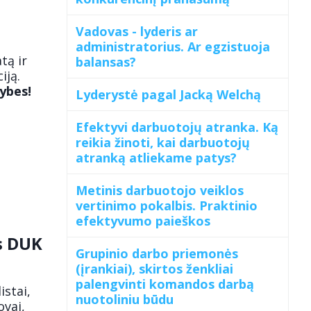
Vadovas - lyderis ar
administratorius. Ar egzistuoja
tą ir
balansas?
iją.
ybes!
Lyderystė pagal Jacką Welchą
Efektyvi darbuotojų atranka. Ką
reikia žinoti, kai darbuotojų
atranką atliekame patys?
Metinis darbuotojo veiklos
vertinimo pokalbis. Praktinio
efektyvumo paieškos
s DUK
Grupinio darbo priemonės
(įrankiai), skirtos ženkliai
palengvinti komandos darbą
stai,
nuotoliniu būdu
ovai,