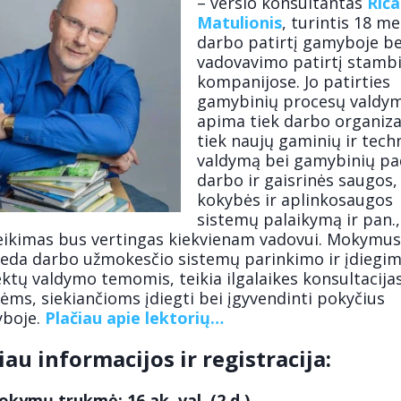
– verslo konsultantas
Riča
Matulionis
, turintis 18 m
darbo patirtį gamyboje be
vadovavimo patirtį stamb
kompanijose. Jo patirties
gamybinių procesų valdym
apima tiek darbo organiz
tiek naujų gaminių ir tech
valdymą bei gamybinių pa
darbo ir gaisrinės saugos,
kokybės ir aplinkosaugos
sistemų palaikymą ir pan.,
eikimas bus vertingas kiekvienam vadovui. Mokymus
veda darbo užmokesčio sistemų parinkimo ir įdiegim
ktų valdymo temomis, teikia ilgalaikes konsultacija
ms, siekiančioms įdiegti bei įgyvendinti pokyčius
boje.
Plačiau apie lektorių…
au informacijos ir registracija:
kymų trukmė: 16 ak. val. (2 d.)