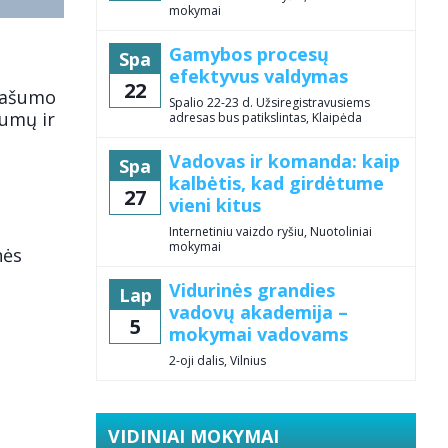
mokymai
Gamybos procesų
Spa
efektyvus valdymas
22
 našumo
Spalio 22-23 d. Užsiregistravusiems
šumų ir
adresas bus patikslintas, Klaipėda
Vadovas ir komanda: kaip
Spa
kalbėtis, kad girdėtume
27
vieni kitus
Internetiniu vaizdo ryšiu, Nuotoliniai
mokymai
nės
Vidurinės grandies
Lap
vadovų akademija –
5
mokymai vadovams
2-oji dalis, Vilnius
VIDINIAI MOKYMAI