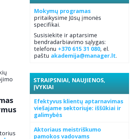
Mokymų programas
pritaikysime Jūsų įmonės
specifikai.
Susisiekite ir aptarsime
bendradarbiavimo sąlygas:
telefonu
+370 615 31 080
, el.
paštu
akademija@manager.lt
.
kių
ojimo
STRAIPSNIAI, NAUJIENOS,
ĮVYKIAI
ymas
Efektyvus klientų aptarnavimas
kymus
viešajame sektoriuje: iššūkiai ir
galimybės
Aktoriaus meistriškumo
torius
pamokos vadovams