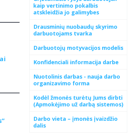
kaip vertinimo pokalbis
atskleidžia jo galimybes
Drausminių nuobaudų skyrimo
darbuotojams tvarka
Darbuotojų motyvacijos modelis
ai
Konfidenciali informacija darbe
Nuotolinis darbas - nauja darbo
organizavimo forma
Kodėl žmonės turėtų Jums dirbti
(Apmokėjimo už darbą sistemos)
Darbo vieta – įmonės įvaizdžio
s”
dalis