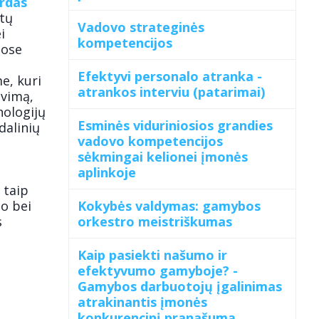
rdas
etų
Vadovo strateginės
i
kompetencijos
iose
Efektyvi personalo atranka -
e, kuri
atrankos interviu (patarimai)
avimą,
nologijų
Esminės viduriniosios grandies
dalinių
vadovo kompetencijos
sėkmingai kelionei įmonės
aplinkoje
 taip
o bei
Kokybės valdymas: gamybos
s
orkestro meistriškumas
Kaip pasiekti našumo ir
efektyvumo gamyboje? -
Gamybos darbuotojų įgalinimas
atrakinantis įmonės
konkurencinį pranašumą