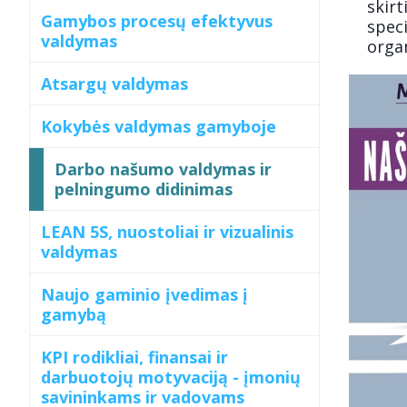
skir
Gamybos procesų efektyvus
spec
valdymas
organ
Atsargų valdymas
Kokybės valdymas gamyboje
Darbo našumo valdymas ir
pelningumo didinimas
LEAN 5S, nuostoliai ir vizualinis
valdymas
Naujo gaminio įvedimas į
gamybą
KPI rodikliai, finansai ir
darbuotojų motyvaciją - įmonių
savininkams ir vadovams