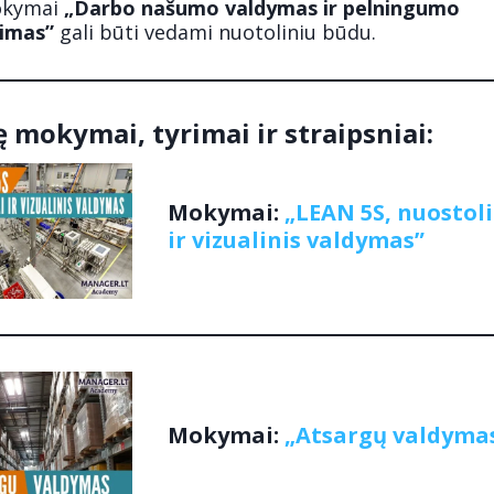
kymai
„Darbo našumo valdymas ir pelningumo
nimas”
gali būti vedami nuotoliniu būdu.
ę mokymai, tyrimai ir straipsniai:
Mokymai:
„LEAN 5S, nuostoli
ir vizualinis valdymas”
Mokymai:
„Atsargų valdyma