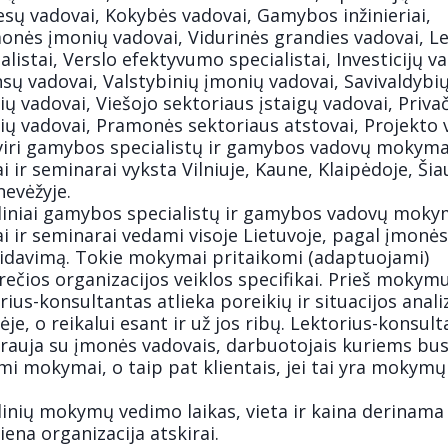
sų vadovai, Kokybės vadovai, Gamybos inžinieriai,
onės įmonių vadovai, Vidurinės grandies vadovai, L
alistai, Verslo efektyvumo specialistai, Investicijų v
sų vadovai, Valstybinių įmonių vadovai, Savivaldybi
ų vadovai, Viešojo sektoriaus įstaigų vadovai, Priva
ių vadovai, Pramonės sektoriaus atstovai, Projekto 
viri gamybos specialistų ir gamybos vadovų mokyma
i ir seminarai vyksta Vilniuje, Kaune, Klaipėdoje, Šia
nevėžyje.
diniai gamybos specialistų ir gamybos vadovų moky
i ir seminarai vedami visoje Lietuvoje, pagal įmonės
idavimą. Tokie mokymai pritaikomi (adaptuojami)
ečios organizacijos veiklos specifikai. Prieš mokymu
rius-konsultantas atlieka poreikių ir situacijos anali
je, o reikalui esant ir už jos ribų. Lektorius-konsul
rauja su įmonės vadovais, darbuotojais kuriems bu
mi mokymai, o taip pat klientais, jei tai yra mokym
dinių mokymų vedimo laikas, vieta ir kaina derinama
iena organizacija atskirai.