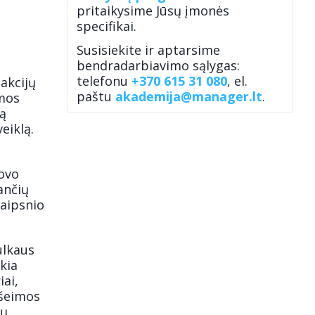
pritaikysime Jūsų įmonės
specifikai.
Susisiekite ir aptarsime
bendradarbiavimo sąlygas:
telefonu
+370 615 31 080
, el.
 akcijų
paštu
akademija@manager.lt
.
imos
ją
eiklą.
dovo
ančių
aipsnio
ulkaus
kia
iai,
 šeimos
jų