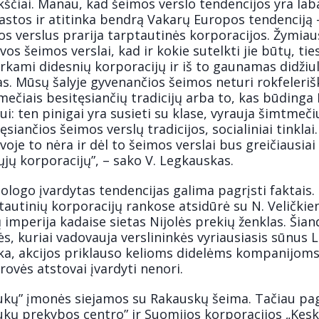
kščiai. Manau, kad šeimos verslo tendencijos yra lab
astos ir atitinka bendrą Vakarų Europos tendenciją 
s verslus prarija tarptautinės korporacijos. Žymiau
vos šeimos verslai, kad ir kokie sutelkti jie būtų, tie
kami didesnių korporacijų ir iš to gaunamas didžiul
s. Mūsų šalyje gyvenančios šeimos neturi rokfeleriš
ečiais besitęsiančių tradicijų arba to, kas būdinga 
ui: ten pinigai yra susieti su klase, vyrauja šimtmeči
ęsiančios šeimos verslų tradicijos, socialiniai tinklai.
voje to nėra ir dėl to šeimos verslai bus greičiausiai
ųjų korporacijų”, – sako V. Legkauskas.
ologo įvardytas tendencijas galima pagrįsti faktais.
autinių korporacijų rankose atsidūrė su N. Veličkie
ų imperija kadaise sietas Nijolės prekių ženklas. Šian
ės, kuriai vadovauja verslininkės vyriausiasis sūnus L
čka, akcijos priklauso kelioms didelėms kompanijoms
ovės atstovai įvardyti nenori.
ukų” įmonės siejamos su Rakauskų šeima. Tačiau pa
ukų prekybos centro” ir Suomijos korporacijos „Kesk