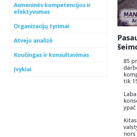
Asmeninės kompetencijos ir
efektyvumas
Organizacijų tyrimai
Pasau
Atvejo analizė
šeimo
Koučingas ir konsultavimas
85 pr
darb
Įvykiai
komp
tik 1
Labai
konse
ypač 
Kitas
valst
nors 