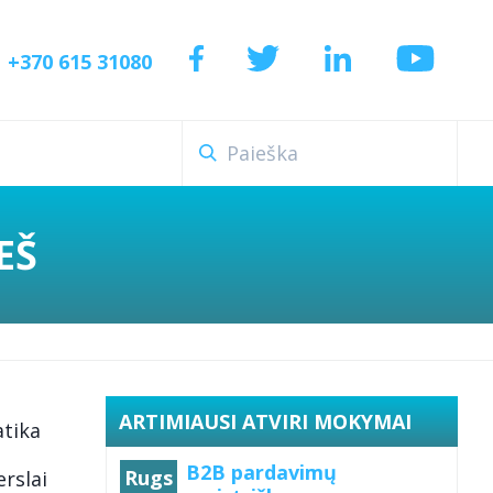
+370 615 31080
EŠ
ARTIMIAUSI ATVIRI MOKYMAI
atika
B2B pardavimų
Rugs
erslai