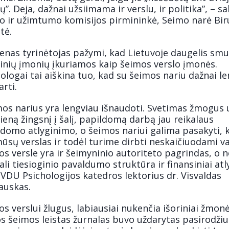
ų”. Deja, dažnai užsiimama ir verslu, ir politika”, – s
lo ir užimtumo komisijos pirmininkė, Seimo narė Bir
tė.
enas tyrinėtojas pažymi, kad Lietuvoje daugelis smu
tinių įmonių įkuriamos kaip šeimos verslo įmonės.
ologai tai aiškina tuo, kad su šeimos nariu dažnai l
arti.
mos narius yra lengviau išnaudoti. Svetimas žmogus 
ieną žingsnį į šalį, papildomą darbą jau reikalaus
domo atlyginimo, o šeimos nariui galima pasakyti, k
ūsų verslas ir todėl turime dirbti neskaičiuodami v
s versle yra ir šeimyninio autoriteto pagrindas, o n
li tiesioginio pavaldumo struktūra ir finansiniai atly
VDU Psichologijos katedros lektorius dr. Visvaldas
auskas.
s verslui žlugus, labiausiai nukenčia išoriniai žmonė
s šeimos leistas žurnalas buvo uždarytas pasirodžiu