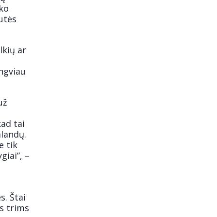
ako
utės
lkių ar
engviau
už
ad tai
alandų.
e tik
giai”, –
s. Štai
s trims