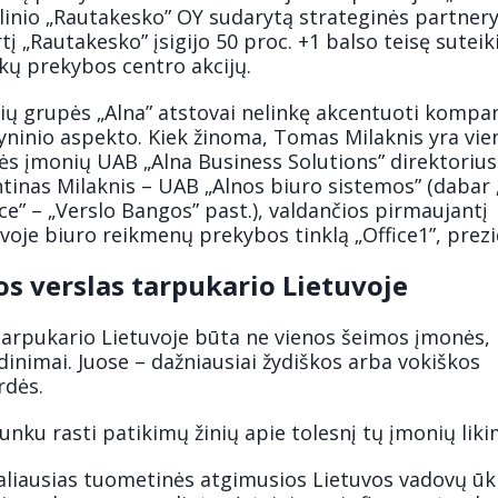
linio „Rautakesko” OY sudarytą strateginės partner
tį „Rautakesko” įsigijo 50 proc. +1 balso teisę suteik
kų prekybos centro akcijų.
ių grupės „Alna” atstovai nelinkę akcentuoti kompan
ninio aspekto. Kiek žinoma, Tomas Milaknis yra vie
ės įmonių UAB „Alna Business Solutions” direktorius
tinas Milaknis – UAB „Alnos biuro sistemos” (dabar 
ce” – „Verslo Bangos” past.), valdančios pirmaujantį
voje biuro reikmenų prekybos tinklą „Office1”, prez
s verslas tarpukario Lietuvoje
tarpukario Lietuvoje būta ne vienos šeimos įmonės, 
inimai. Juose – dažniausiai žydiškos arba vokiškos
rdės.
sunku rasti patikimų žinių apie tolesnį tų įmonių liki
aliausias tuometinės atgimusios Lietuvos vadovų ūk