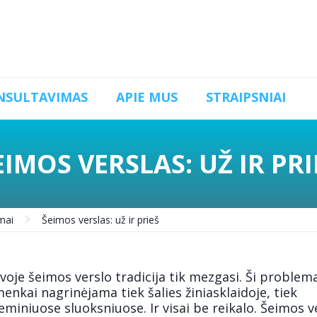
NSULTAVIMAS
APIE MUS
STRAIPSNIAI
EIMOS VERSLAS: UŽ IR PRI
mai
Šeimos verslas: už ir prieš
voje šeimos verslo tradicija tik mezgasi. Ši problem
enkai nagrinėjama tiek šalies žiniasklaidoje, tiek
miniuose sluoksniuose. Ir visai be reikalo. Šeimos v