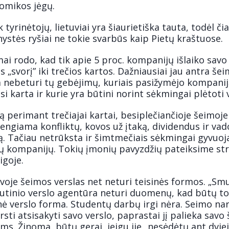
omikos jėgų.
 tyrinėtojų, lietuviai yra šiaurietiška tauta, todėl čia
ystės ryšiai ne tokie svarbūs kaip Pietų kraštuose.
ai rodo, kad tik apie 5 proc. kompanijų išlaiko savo
s „svorį” iki trečios kartos. Dažniausiai jau antra še
a nebeturi tų gebėjimų, kuriais pasižymėjo kompani
si karta ir kurie yra būtini norint sėkmingai plėtoti v
ą perimant trečiajai kartai, besiplečiančioje šeimoje
engiama konfliktų, kovos už įtaką, dividendus ir va
ą. Tačiau netrūksta ir šimtmečiais sėkmingai gyvuoj
ų kompanijų. Tokių įmonių pavyzdžių pateiksime str
igoje.
voje šeimos verslas net neturi teisinės formos. „Sm
dutinio verslo agentūra neturi duomenų, kad būtų to
nė verslo forma. Studentų darbų irgi nėra. Seimo nar
rsti atsisakyti savo verslo, paprastai jį palieka savo
ms. Žinoma, būtų gerai, jeigu jie „nesėdėtų ant dvie