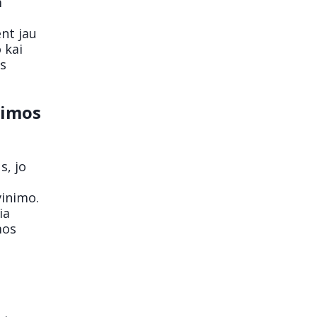
m
ent jau
 kai
es
eimos
s, jo
vinimo.
ia
mos