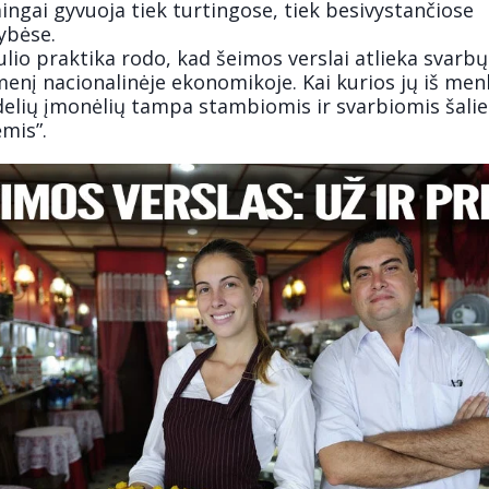
ngai gyvuoja tiek turtingose, tiek besivystančiose
ybėse.
lio praktika rodo, kad šeimos verslai atlieka svarbų
enį nacionalinėje ekonomikoje. Kai kurios jų iš men
delių įmonėlių tampa stambiomis ir svarbiomis šalie
ėmis”.