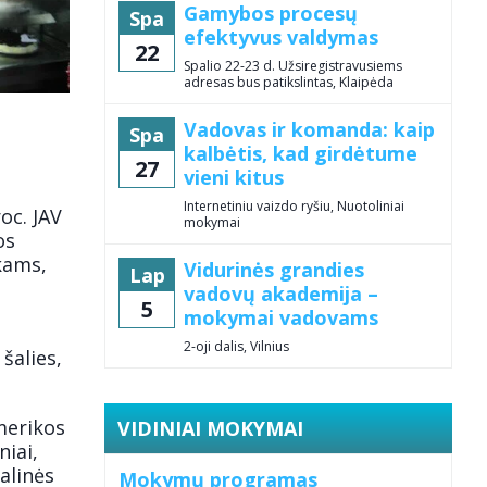
Gamybos procesų
Spa
efektyvus valdymas
22
Spalio 22-23 d. Užsiregistravusiems
adresas bus patikslintas, Klaipėda
Vadovas ir komanda: kaip
Spa
kalbėtis, kad girdėtume
27
vieni kitus
Internetiniu vaizdo ryšiu, Nuotoliniai
oc. JAV
mokymai
os
kams,
Vidurinės grandies
Lap
vadovų akademija –
5
mokymai vadovams
2-oji dalis, Vilnius
 šalies,
Amerikos
VIDINIAI MOKYMAI
niai,
alinės
Mokymų programas