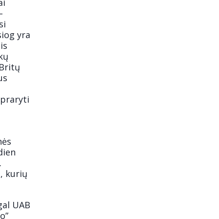
ai
–
si
siog yra
is
kų
Britų
us
 praryti
nės
dien
.
, kurių
gal UAB
o”