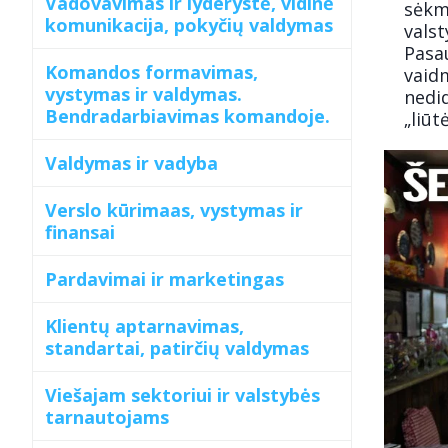
Vadovavimas ir lyderystė, vidinė
sėkmi
komunikacija, pokyčių valdymas
valst
Pasau
Komandos formavimas,
vaidm
vystymas ir valdymas.
nedi
Bendradarbiavimas komandoje.
„liūt
Valdymas ir vadyba
Verslo kūrimaas, vystymas ir
finansai
Pardavimai ir marketingas
Klientų aptarnavimas,
standartai, patirčių valdymas
Viešajam sektoriui ir valstybės
tarnautojams