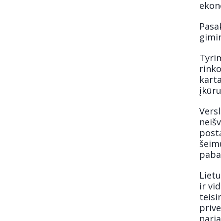
ekon
Pasak
gimin
Tyrim
rinko
kart
įkūru
Versl
neišv
post
šeim
paba
Lietu
ir vi
teisi
prive
naria