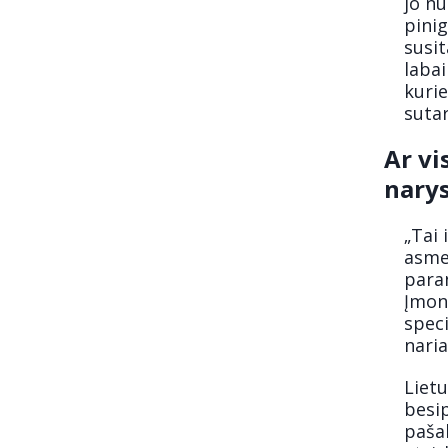
jo n
pinig
susit
labai
kurie
sutar
Ar vi
narys
„Tai 
asme
paran
Įmone
speci
naria
Lietu
besi
pašal