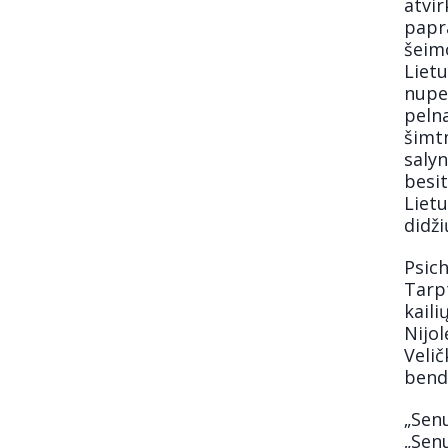
atvir
papr
šeimo
Lietu
nuper
pelna
šimtm
salyn
besit
Lietu
didži
Psich
Tarpt
kaili
Nijol
Veli
bendr
„Sen
„Sen