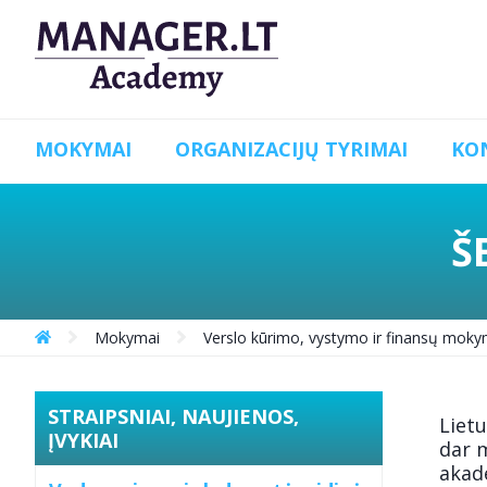
MOKYMAI
ORGANIZACIJŲ TYRIMAI
KO
Š
Mokymai
Verslo kūrimo, vystymo ir finansų moky
STRAIPSNIAI, NAUJIENOS,
Lietu
ĮVYKIAI
dar m
akade