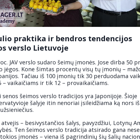
lio praktika ir bendros tendencijos
s verslo Lietuvoje
oc. JAV verslo sudaro šeimų įmonės. Jose dirba 50 pr
o jėgos. Kone šimtas procentų visų tų įmonių – maž
anijos. Tačiau iš 100 įmonių tik 30 perduodama vai
5 – vaikaičiams ir tik 12 – provaikaičiams.
 senos šeimos verslo tradicijos yra Japonijoje. Šioje
rvatyvioje šalyje itin nenoriai įsileidžiama ką nors iš
užsieniečius.
 atvejis – besivystančios šalys, pavyzdžiui, Lotynų 
ybės. Ten šeimos verslo tradicija atsirado gana nese
tokios įmonės – viena iš pagrindinių šių šalių nacion