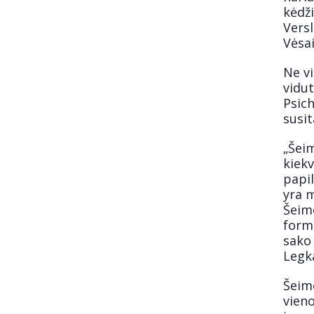
kėdži
Vers
Vėsai
Ne vi
vidu
Psich
susit
„Šei
kiekv
papil
yra m
Šeimo
forma
sako 
Legk
Šeimo
vieno