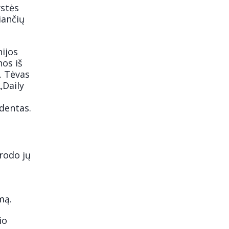
ystės
iančių
ijos
nos iš
. Tėvas
„Daily
identas.
rodo jų
mą.
io