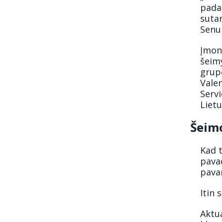
pada
sutar
Senu
Įmon
šeimy
grup
Valen
Servi
Lietu
Šeimo
Kad 
pavad
pava
Itin 
Aktu