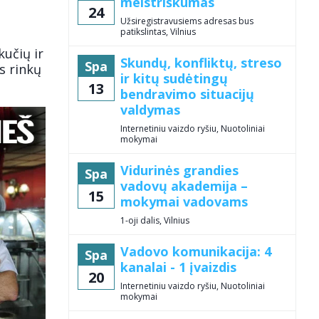
meistriškumas
24
Užsiregistravusiems adresas bus
patikslintas, Vilnius
kučių ir
Skundų, konfliktų, streso
Spa
s rinkų
ir kitų sudėtingų
13
bendravimo situacijų
valdymas
Internetiniu vaizdo ryšiu, Nuotoliniai
mokymai
Vidurinės grandies
Spa
vadovų akademija –
15
mokymai vadovams
1-oji dalis, Vilnius
Vadovo komunikacija: 4
Spa
kanalai - 1 įvaizdis
20
Internetiniu vaizdo ryšiu, Nuotoliniai
mokymai