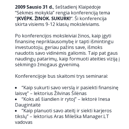
2009 Sausio 31 d.
, šeštadienį Klaipėdoje
“Sėkmės mokykla” rengia konferenciją tema
“
ĮKVĖPK. ŽINOK. SUKURK!
“. Ši konferencija
skirta visiems 9-12 klasių moksleiviams.
Po konferencijos moksleiviai žinos, kaip įgyti
finansinę nepriklausomybę ir tapti išmintingu
investuotoju, geriau pažins save, išmoks
naudotis savo vidinėmis galiomis. Taip pat gaus
naudingų patarimų, kaip formuoti ateities viziją į
sėkmingo žmogaus gyvenimą.
Konferencijoje bus skaitomi trys seminarai:
“Kaip sukurti savo verslą ir pasiekti finansinę
laisvę” – lektorius Žilvinas Šilėnas
“Koks aš šiandien ir rytoj” – lektorė Inesa
Daugintaitė
“Kaip planuoti savo ateitį ir siekti karjeros
tikslų” – lektorius Aras Mileška Manager.LT
vadovas