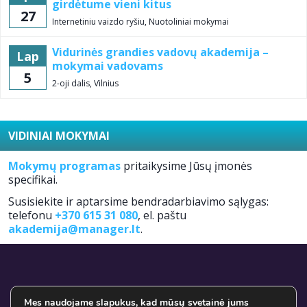
girdėtume vieni kitus
27
Internetiniu vaizdo ryšiu, Nuotoliniai mokymai
Vidurinės grandies vadovų akademija –
Lap
mokymai vadovams
5
2-oji dalis, Vilnius
VIDINIAI MOKYMAI
Mokymų programas
pritaikysime Jūsų įmonės
specifikai.
Susisiekite ir aptarsime bendradarbiavimo sąlygas:
telefonu
+370 615 31 080
, el. paštu
akademija@manager.lt
.
+370 615 31080
Mes naudojame slapukus, kad mūsų svetainė jums