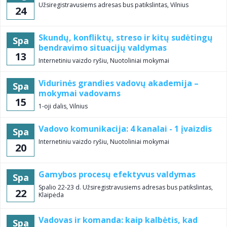
Užsiregistravusiems adresas bus patikslintas, Vilnius
24
Skundų, konfliktų, streso ir kitų sudėtingų
Spa
bendravimo situacijų valdymas
13
Internetiniu vaizdo ryšiu, Nuotoliniai mokymai
Vidurinės grandies vadovų akademija –
Spa
mokymai vadovams
15
1-oji dalis, Vilnius
Vadovo komunikacija: 4 kanalai - 1 įvaizdis
Spa
Internetiniu vaizdo ryšiu, Nuotoliniai mokymai
20
Gamybos procesų efektyvus valdymas
Spa
Spalio 22-23 d. Užsiregistravusiems adresas bus patikslintas,
22
Klaipėda
Vadovas ir komanda: kaip kalbėtis, kad
Spa