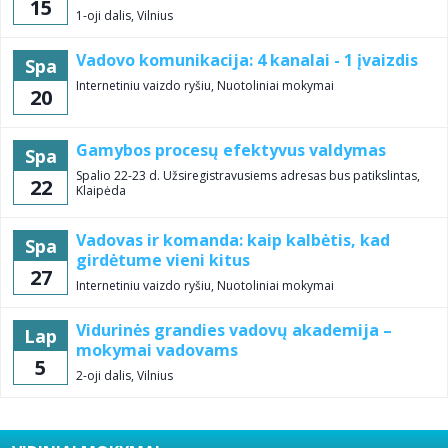
15
1-oji dalis, Vilnius
Vadovo komunikacija: 4 kanalai - 1 įvaizdis
Spa
Internetiniu vaizdo ryšiu, Nuotoliniai mokymai
20
Gamybos procesų efektyvus valdymas
Spa
Spalio 22-23 d. Užsiregistravusiems adresas bus patikslintas,
22
Klaipėda
Vadovas ir komanda: kaip kalbėtis, kad
Spa
girdėtume vieni kitus
27
Internetiniu vaizdo ryšiu, Nuotoliniai mokymai
Vidurinės grandies vadovų akademija –
Lap
mokymai vadovams
5
2-oji dalis, Vilnius