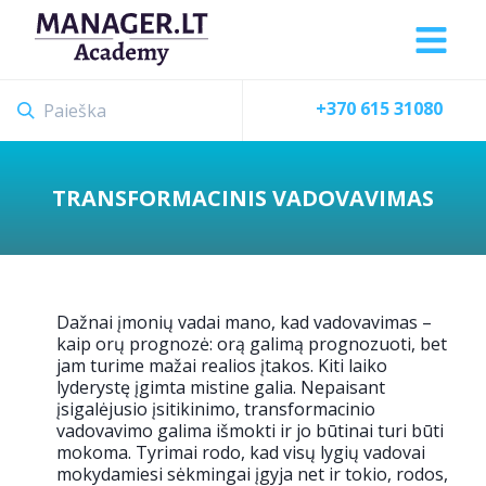
+370 615 31080
TRANSFORMACINIS VADOVAVIMAS
Dažnai įmonių vadai mano, kad vadovavimas –
kaip orų prognozė: orą galimą prognozuoti, bet
jam turime mažai realios įtakos. Kiti laiko
lyderystę įgimta mistine galia. Nepaisant
įsigalėjusio įsitikinimo, transformacinio
vadovavimo galima išmokti ir jo būtinai turi būti
mokoma. Tyrimai rodo, kad visų lygių vadovai
mokydamiesi sėkmingai įgyja net ir tokio, rodos,