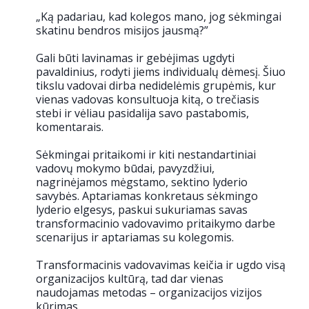
„Ką padariau, kad kolegos mano, jog sėkmingai
skatinu bendros misijos jausmą?”
Gali būti lavinamas ir gebėjimas ugdyti
pavaldinius, rodyti jiems individualų dėmesį. Šiuo
tikslu vadovai dirba nedidelėmis grupėmis, kur
vienas vadovas konsultuoja kitą, o trečiasis
stebi ir vėliau pasidalija savo pastabomis,
komentarais.
Sėkmingai pritaikomi ir kiti nestandartiniai
vadovų mokymo būdai, pavyzdžiui,
nagrinėjamos mėgstamo, sektino lyderio
savybės. Aptariamas konkretaus sėkmingo
lyderio elgesys, paskui sukuriamas savas
transformacinio vadovavimo pritaikymo darbe
scenarijus ir aptariamas su kolegomis.
Transformacinis vadovavimas keičia ir ugdo visą
organizacijos kultūrą, tad dar vienas
naudojamas metodas – organizacijos vizijos
kūrimas.