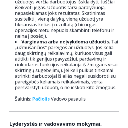
užduotys verčia darbuotojus išsklaidyti, tuščiai
išeikvoti jėgas. Užduotis tarsi paralyžiuoja,
nepasiekiamas joks rezultatas. Skatinimas
susitelkti į vieną dalyką, vieną užduotį yra
tikriausias kelias į rezultatą (chirurgas
operacijos metu nepuola skambinti telefonu ir
neina į posėdį).
Varginama arba neįvykdoma užduotis.
Tai
„užmušančios” pareigos ar užduotys. Jos kelia
daug skirtingų reikalavimų, kuriuos visus gali
atitikti tik genijus (pavyzdžiui, pardavimų ir
rinkodaros funkcijos reikalauja iš žmogaus visai
skirtingų sugebėjimų). Jei keli puikūs tinkamai
atrinkti darbuotojai iš eilės negali susidoroti su
pareigybės keliamais reikalavimais, verta
persvarstyti užduotį, o ne ieškoti kito žmogaus.
Šaltinis:
Pačiolis
Vadovo pasaulis
Lyderystės ir vadovavimo mokymai,