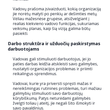
Vadovų prašoma įsivaizduoti, kokią organizaciją
jie norėtų matyti po penkių ar dešimties metų.
Vėliau mažesnėse grupėse, atsižvelgiant į
realias kiekvieno vadovo funkcijas, sukuriamas
veiksmų planas, kaip šią viziją galima būtų
pasiekti.
Darbo struktūra ir užduočių paskirstymas
darbuotojams
Vadovas gali stimuliuoti darbuotojus, jei jo
paties darbas leidžia atskleisti savo galimybes,
nustatyti organizacijos problemas ir priimti
reikalingus sprendimus.
Vadovai, kurie yra priversti spręsti mažas ir
nereikšmingas rutinines problemas, turi mažiau
galimybių stimuliuoti savo darbuotojų
kūrybiškumą. Patys neturėdami galimybės
žvelgti toliau į ateitį, jie negali šito išmokyti ir
savo pavaldinius.