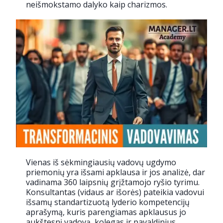
neišmokstamo dalyko kaip charizmos.
Vienas iš sėkmingiausių vadovų ugdymo
priemonių yra išsami apklausa ir jos analizė, dar
vadinama 360 laipsnių grįžtamojo ryšio tyrimu.
Konsultantas (vidaus ar išorės) pateikia vadovui
išsamų standartizuotą lyderio kompetencijų
aprašymą, kuris parengiamas apklausus jo
aukštesnį vadovą, kolegas ir pavaldinius.