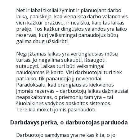
Net ir labai tiksliai žymint ir planuojant darbo
laiką, paaiškėja, kad viena kita darbo valanda vis
vien kažkur pražuvo, ir neaišku, kaip tas laikas
praėjo. Tos kažkur dingusios valandos yra laiko
rezervas, kurį veiksmingai panaudojus būtų
galima daug užsidirbti.
Negrįžtamas laikas yra vertingiausias mūsų
turtas. Jo negalima sukaupti, išsaugoti,
sutaupyti. Laikas turi būti veiksmingai
naudojamas iš karto. Visi darbuotojai turi tiek
pat laiko, tik panaudoja jį nevienodai.
Paradoksalu, kad brangiausias kiekvienos
įmonės rezervas – darbuotojų laikas dažniausiai
neapskaitomas, o priemonių tam yra – tai
šiuolaikinės vadybos apskaitos sistemos.
Tereikia mokėti jomis pasinaudoti.
Darbdavys perka, o darbuotojas parduoda
Darbuotojo samdymas yra ne kas kita, o jo