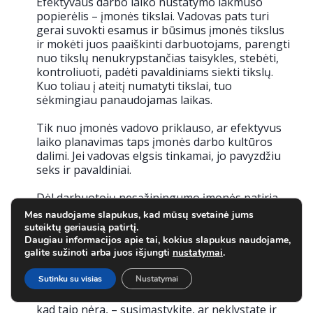
Efektyvaus darbo laiko nustatymo lakmuso
popierėlis – įmonės tikslai. Vadovas pats turi
gerai suvokti esamus ir būsimus įmonės tikslus
ir mokėti juos paaiškinti darbuotojams, parengti
nuo tikslų nenukrypstančias taisykles, stebėti,
kontroliuoti, padėti pavaldiniams siekti tikslų.
Kuo toliau į ateitį numatyti tikslai, tuo
sėkmingiau panaudojamas laikas.
Tik nuo įmonės vadovo priklauso, ar efektyvus
laiko planavimas taps įmonės darbo kultūros
dalimi. Jei vadovas elgsis tinkamai, jo pavyzdžiu
seks ir pavaldiniai.
Dėl darbuotojų nesąžiningumo įmonės patiria
labai daug žalos. Neįmanoma tikslai nustatyti,
Mes naudojame slapukus, kad mūsų svetainė jums
kiek pavagiama dirbant. Tačiau yra kita patikima
suteiktų geriausią patirtį.
taisyklė: jeigu žinote, kad darbo laikas vagiamas,
Daugiau informacijos apie tai, kokius slapukus naudojame,
galite sužinoti arba juos išjungti
nustatymai
.
– užkirskite tam kelią (pavyzdžiui, išsirinkite
Jums aktualias šio straipsnio nuostatas ir
Sutinku su visias
Nustatymai
„melskitės“ joms kas rytą), jeigu abejojate –
neabejokite: tikrai vagiama, bet jeigu manote,
kad taip nėra, – susimąstykite, ar neklystate ir