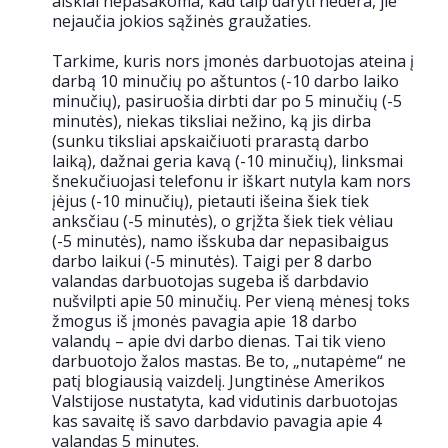
aiškiai nepasakoma, kad taip daryti nedera, jie
nejaučia jokios sąžinės graužaties.
Tarkime, kuris nors įmonės darbuotojas ateina į
darbą 10 minučių po aštuntos (-10 darbo laiko
minučių), pasiruošia dirbti dar po 5 minučių (-5
minutės), niekas tiksliai nežino, ką jis dirba
(sunku tiksliai apskaičiuoti prarastą darbo
laiką), dažnai geria kavą (-10 minučių), linksmai
šnekučiuojasi telefonu ir iškart nutyla kam nors
įėjus (-10 minučių), pietauti išeina šiek tiek
anksčiau (-5 minutės), o grįžta šiek tiek vėliau
(-5 minutės), namo išskuba dar nepasibaigus
darbo laikui (-5 minutės). Taigi per 8 darbo
valandas darbuotojas sugeba iš darbdavio
nušvilpti apie 50 minučių. Per vieną mėnesį toks
žmogus iš įmonės pavagia apie 18 darbo
valandų – apie dvi darbo dienas. Tai tik vieno
darbuotojo žalos mastas. Be to, „nutapėme“ ne
patį blogiausią vaizdelį. Jungtinėse Amerikos
Valstijose nustatyta, kad vidutinis darbuotojas
kas savaitę iš savo darbdavio pavagia apie 4
valandas 5 minutes.