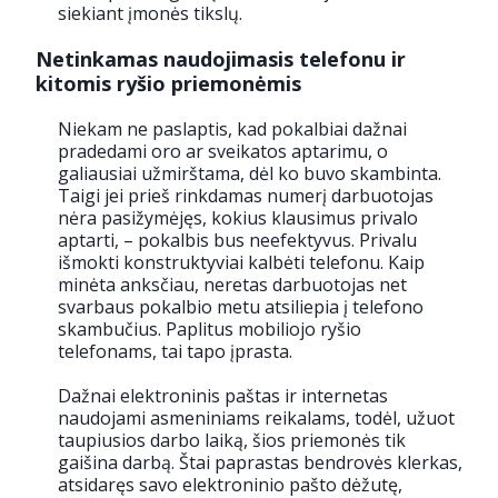
siekiant įmonės tikslų.
Netinkamas naudojimasis telefonu ir
kitomis ryšio priemonėmis
Niekam ne paslaptis, kad pokalbiai dažnai
pradedami oro ar sveikatos aptarimu, o
galiausiai užmirštama, dėl ko buvo skambinta.
Taigi jei prieš rinkdamas numerį darbuotojas
nėra pasižymėjęs, kokius klausimus privalo
aptarti, – pokalbis bus neefektyvus. Privalu
išmokti konstruktyviai kalbėti telefonu. Kaip
minėta anksčiau, neretas darbuotojas net
svarbaus pokalbio metu atsiliepia į telefono
skambučius. Paplitus mobiliojo ryšio
telefonams, tai tapo įprasta.
Dažnai elektroninis paštas ir internetas
naudojami asmeniniams reikalams, todėl, užuot
taupiusios darbo laiką, šios priemonės tik
gaišina darbą. Štai paprastas bendrovės klerkas,
atsidaręs savo elektroninio pašto dėžutę,