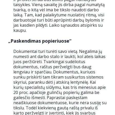
taisykles. Vieną savaitę jis dirba pagal numatytą
tvarką, o kitą vėl ima be tikslo naudoti darbo
laiką. Tam, kad palaikytume nuolatinį ritmą, visi
darbuotojai turi būti aprūpinti darbų bylomis ir
jas kasdien pildyti. Laiko sąnaudos atsipirks su
kaupu.
„Paskendimas popieriuose“
Dokumentai turi turėti savo vietą. Negalima jų
numesti ant darbo stalo ir laukti, kol ateis laikas
juos peržiūrėti. Tvarkingai sudėliotus
dokumentus, raštus peržvelgti bus daug
lengviau ir sparčiau. Dokumentus, kuriuos
sunku priskirti tam tikram susikurtos sistemos
skyriui, paranku dėti į atskirą lentynėlę. Kai
kurių specialistų siūlymu, kas tris mėnesius apie
20 proc. apačioje gulinčių popierių galima be
gailesčio išmesti. Paprastai paskęstam
neaiškiuose dokumentuose, kurie nėra susiję su
tikslu. Todėl kiekvieną gautą raštą privalu iš
karto peržvelgti ir įvertinti, kiek jis svarbus