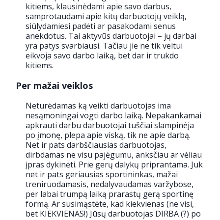
kitiems, klausinėdami apie savo darbus,
samprotaudami apie kitų darbuotojų veiklą,
siūlydamiesi padėti ar pasakodami senus
anekdotus. Tai aktyvūs darbuotojai – jų darbai
yra patys svarbiausi. Tačiau jie ne tik veltui
eikvoja savo darbo laiką, bet dar ir trukdo
kitiems.
Per mažai veiklos
Neturėdamas ką veikti darbuotojas ima
nesąmoningai vogti darbo laiką. Nepakankamai
apkrauti darbu darbuotojai tuščiai slampinėja
po įmonę, plepa apie viską, tik ne apie darbą.
Net ir pats darbščiausias darbuotojas,
dirbdamas ne visu pajėgumu, anksčiau ar vėliau
įpras dykinėti. Prie gerų dalykų priprantama. Juk
net ir pats geriausias sportininkas, mažai
treniruodamasis, nedalyvaudamas varžybose,
per labai trumpą laiką prarastų gerą sportinę
formą. Ar susimąstėte, kad kiekvienas (ne visi,
bet KIEKVIENAS!) Jūsų darbuotojas DIRBA (?) po