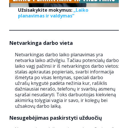
Užsisakykite mokymus:
„Laiko
planavimas ir valdymas”
Netvarkinga darbo vieta
Netvarkingas darbo laiko planavimas yra
netvarka laiko atžvilgiu. Tačiau potencialų darbo
laiko vagį pažinsi ir iš netvarkingos darbo vietos:
stalas apkrautas popieriais, svarbi informacija
išmėtyta po visas lentynas, speciali darbo
užrašų knygutė padėta nežinia kur, rašiklis
dažniausiai nerašo, telefonų ir svarbių asmenų
sąrašai nesudaryti. Toks darbuotojas kiekvieną
akimirką tolygiai vagia ir savo, ir kolegų bei
užsakovų darbo laiką.
Nesugebėjimas paskirstyti užduočių