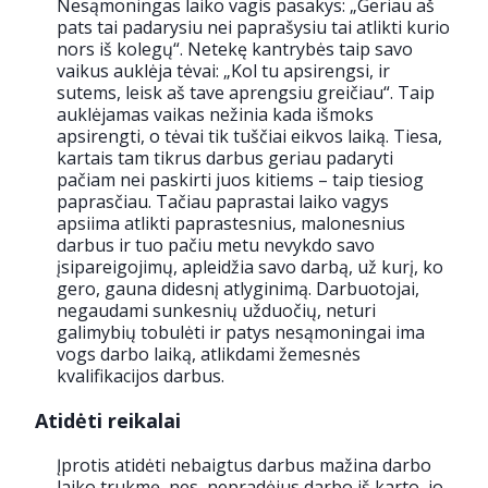
Nesąmoningas laiko vagis pasakys: „Geriau aš
pats tai padarysiu nei paprašysiu tai atlikti kurio
nors iš kolegų“. Netekę kantrybės taip savo
vaikus auklėja tėvai: „Kol tu apsirengsi, ir
sutems, leisk aš tave aprengsiu greičiau“. Taip
auklėjamas vaikas nežinia kada išmoks
apsirengti, o tėvai tik tuščiai eikvos laiką. Tiesa,
kartais tam tikrus darbus geriau padaryti
pačiam nei paskirti juos kitiems – taip tiesiog
paprasčiau. Tačiau paprastai laiko vagys
apsiima atlikti paprastesnius, malonesnius
darbus ir tuo pačiu metu nevykdo savo
įsipareigojimų, apleidžia savo darbą, už kurį, ko
gero, gauna didesnį atlyginimą. Darbuotojai,
negaudami sunkesnių užduočių, neturi
galimybių tobulėti ir patys nesąmoningai ima
vogs darbo laiką, atlikdami žemesnės
kvalifikacijos darbus.
Atidėti reikalai
Įprotis atidėti nebaigtus darbus mažina darbo
laiko trukmę, nes, nepradėjus darbo iš karto, jo