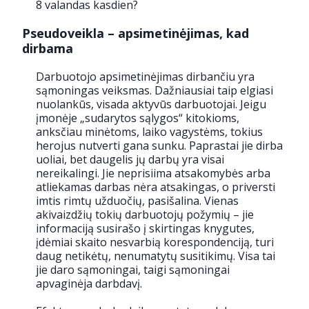
8 valandas kasdien?
Pseudoveikla – apsimetinėjimas, kad
dirbama
Darbuotojo apsimetinėjimas dirbančiu yra
sąmoningas veiksmas. Dažniausiai taip elgiasi
nuolankūs, visada aktyvūs darbuotojai. Jeigu
įmonėje „sudarytos sąlygos“ kitokioms,
anksčiau minėtoms, laiko vagystėms, tokius
herojus nutverti gana sunku. Paprastai jie dirba
uoliai, bet daugelis jų darbų yra visai
nereikalingi. Jie neprisiima atsakomybės arba
atliekamas darbas nėra atsakingas, o priversti
imtis rimtų užduočių, pasišalina. Vienas
akivaizdžių tokių darbuotojų požymių – jie
informaciją susirašo į skirtingas knygutes,
įdėmiai skaito nesvarbią korespondenciją, turi
daug netikėtų, nenumatytų susitikimų. Visa tai
jie daro sąmoningai, taigi sąmoningai
apvaginėja darbdavį.