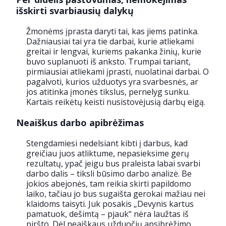
išskirti svarbiausių dalykų
Žmonėms įprasta daryti tai, kas jiems patinka.
Dažniausiai tai yra tie darbai, kurie atliekami
greitai ir lengvai, kuriems pakanka žinių, kurie
buvo suplanuoti iš anksto. Trumpai tariant,
pirmiausiai atliekami įprasti, nuolatinai darbai. O
pagalvoti, kurios užduotys yra svarbesnės, ar
jos atitinka įmonės tikslus, pernelyg sunku.
Kartais reikėtų keisti nusistovėjusią darbų eigą.
Neaiškus darbo apibrėžimas
Stengdamiesi nedelsiant kibti į darbus, kad
greičiau juos atliktume, nepasieksime gerų
rezultatų, ypač jeigu bus praleista labai svarbi
darbo dalis – tiksli būsimo darbo analizė. Be
jokios abejonės, tam reikia skirti papildomo
laiko, tačiau jo bus sugaišta gerokai mažiau nei
klaidoms taisyti. Juk posakis „Devynis kartus
pamatuok, dešimtą – pjauk“ nėra laužtas iš
piršto. Dėl neaiškaus užduočių apsibrėžimo