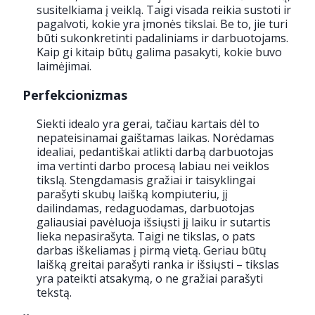
susitelkiama į veiklą. Taigi visada reikia sustoti ir
pagalvoti, kokie yra įmonės tikslai. Be to, jie turi
būti sukonkretinti padaliniams ir darbuotojams.
Kaip gi kitaip būtų galima pasakyti, kokie buvo
laimėjimai.
Perfekcionizmas
Siekti idealo yra gerai, tačiau kartais dėl to
nepateisinamai gaištamas laikas. Norėdamas
idealiai, pedantiškai atlikti darbą darbuotojas
ima vertinti darbo procesą labiau nei veiklos
tikslą. Stengdamasis gražiai ir taisyklingai
parašyti skubų laišką kompiuteriu, jį
dailindamas, redaguodamas, darbuotojas
galiausiai pavėluoja išsiųsti jį laiku ir sutartis
lieka nepasirašyta. Taigi ne tikslas, o pats
darbas iškeliamas į pirmą vietą. Geriau būtų
laišką greitai parašyti ranka ir išsiųsti – tikslas
yra pateikti atsakymą, o ne gražiai parašyti
tekstą.