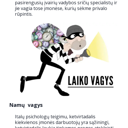
pasirengusių įvairių vadybos sričių specialistų ir
jie vagia tose įmonėse, kurių sėkme privalo
rūpintis.
Namų vagys
Italų psichologų teigimu, ketvirtadalis
kiekvienos įmonės darbuotojų yra sąžiningi,
ketvirtadalis laukia tinkamos progos atskleisti