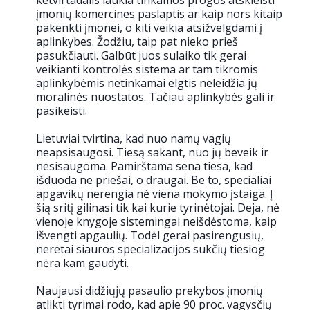
įmonių komercines paslaptis ar kaip nors kitaip
pakenkti įmonei, o kiti veikia atsižvelgdami į
aplinkybes. Žodžiu, taip pat nieko prieš
pasukčiauti. Galbūt juos sulaiko tik gerai
veikianti kontrolės sistema ar tam tikromis
aplinkybėmis netinkamai elgtis neleidžia jų
moralinės nuostatos. Tačiau aplinkybės gali ir
pasikeisti.
Lietuviai tvirtina, kad nuo namų vagių
neapsisaugosi. Tiesą sakant, nuo jų beveik ir
nesisaugoma. Pamirštama sena tiesa, kad
išduoda ne priešai, o draugai. Be to, specialiai
apgavikų nerengia nė viena mokymo įstaiga. Į
šią sritį gilinasi tik kai kurie tyrinėtojai. Deja, nė
vienoje knygoje sistemingai neišdėstoma, kaip
išvengti apgaulių. Todėl gerai pasirengusių,
neretai siauros specializacijos sukčių tiesiog
nėra kam gaudyti.
Naujausi didžiųjų pasaulio prekybos įmonių
atlikti tyrimai rodo, kad apie 90 proc. vagysčių