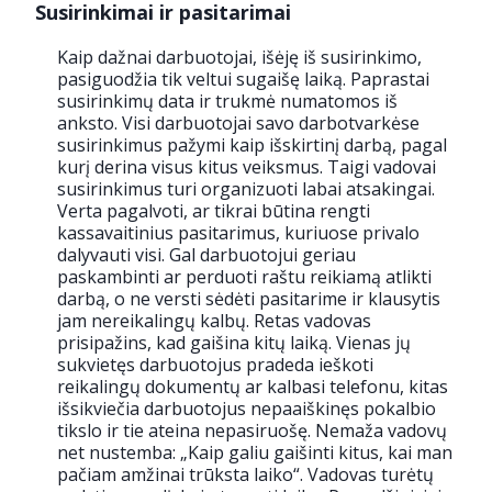
Susirinkimai ir pasitarimai
Kaip dažnai darbuotojai, išėję iš susirinkimo,
pasiguodžia tik veltui sugaišę laiką. Paprastai
susirinkimų data ir trukmė numatomos iš
anksto. Visi darbuotojai savo darbotvarkėse
susirinkimus pažymi kaip išskirtinį darbą, pagal
kurį derina visus kitus veiksmus. Taigi vadovai
susirinkimus turi organizuoti labai atsakingai.
Verta pagalvoti, ar tikrai būtina rengti
kassavaitinius pasitarimus, kuriuose privalo
dalyvauti visi. Gal darbuotojui geriau
paskambinti ar perduoti raštu reikiamą atlikti
darbą, o ne versti sėdėti pasitarime ir klausytis
jam nereikalingų kalbų. Retas vadovas
prisipažins, kad gaišina kitų laiką. Vienas jų
sukvietęs darbuotojus pradeda ieškoti
reikalingų dokumentų ar kalbasi telefonu, kitas
išsikviečia darbuotojus nepaaiškinęs pokalbio
tikslo ir tie ateina nepasiruošę. Nemaža vadovų
net nustemba: „Kaip galiu gaišinti kitus, kai man
pačiam amžinai trūksta laiko“. Vadovas turėtų