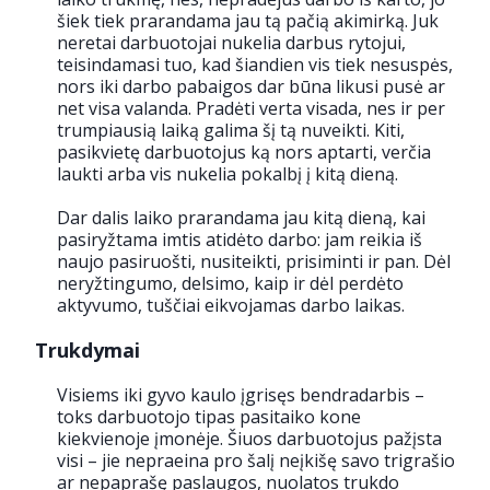
šiek tiek prarandama jau tą pačią akimirką. Juk
neretai darbuotojai nukelia darbus rytojui,
teisindamasi tuo, kad šiandien vis tiek nesuspės,
nors iki darbo pabaigos dar būna likusi pusė ar
net visa valanda. Pradėti verta visada, nes ir per
trumpiausią laiką galima šį tą nuveikti. Kiti,
pasikvietę darbuotojus ką nors aptarti, verčia
laukti arba vis nukelia pokalbį į kitą dieną.
Dar dalis laiko prarandama jau kitą dieną, kai
pasiryžtama imtis atidėto darbo: jam reikia iš
naujo pasiruošti, nusiteikti, prisiminti ir pan. Dėl
neryžtingumo, delsimo, kaip ir dėl perdėto
aktyvumo, tuščiai eikvojamas darbo laikas.
Trukdymai
Visiems iki gyvo kaulo įgrisęs bendradarbis –
toks darbuotojo tipas pasitaiko kone
kiekvienoje įmonėje. Šiuos darbuotojus pažįsta
visi – jie nepraeina pro šalį neįkišę savo trigrašio
ar nepaprašę paslaugos, nuolatos trukdo