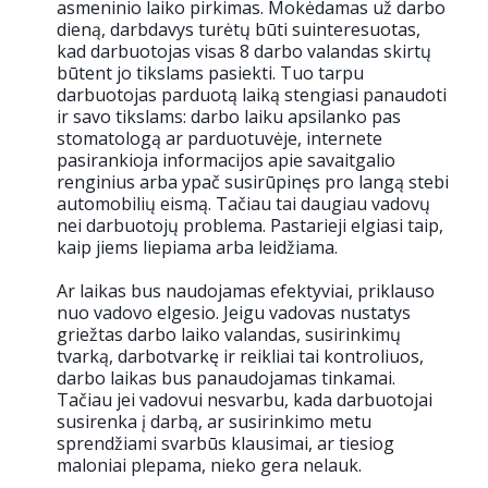
asmeninio laiko pirkimas. Mokėdamas už darbo
dieną, darbdavys turėtų būti suinteresuotas,
kad darbuotojas visas 8 darbo valandas skirtų
būtent jo tikslams pasiekti. Tuo tarpu
darbuotojas parduotą laiką stengiasi panaudoti
ir savo tikslams: darbo laiku apsilanko pas
stomatologą ar parduotuvėje, internete
pasirankioja informacijos apie savaitgalio
renginius arba ypač susirūpinęs pro langą stebi
automobilių eismą. Tačiau tai daugiau vadovų
nei darbuotojų problema. Pastarieji elgiasi taip,
kaip jiems liepiama arba leidžiama.
Ar laikas bus naudojamas efektyviai, priklauso
nuo vadovo elgesio. Jeigu vadovas nustatys
griežtas darbo laiko valandas, susirinkimų
tvarką, darbotvarkę ir reikliai tai kontroliuos,
darbo laikas bus panaudojamas tinkamai.
Tačiau jei vadovui nesvarbu, kada darbuotojai
susirenka į darbą, ar susirinkimo metu
sprendžiami svarbūs klausimai, ar tiesiog
maloniai plepama, nieko gera nelauk.