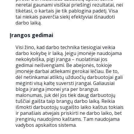
neretai gaunami visiškai priešingi rezultatai, nei
tikėtasi, o kartais jie tik pablogina padėtį. Visa
tai niekais paverčia siekį efektyviai išnaudoti
darbo laiką.
Įrangos gedimai
Visi žino, kad darbo technika tiesiogiai veikia
darbo kokybę ir laiką. Jeigu įmonėje naudojama
nekokybiška, pigi įranga – nuolatiniai jos
gedimai neišvengiami. Be abejonės, tokioje
įmonėje darbai atliekami gerokai lėčiau. Be to,
dėl netinkamai atliktų užduočių darbuotojai gali
mėginti visą kaltę suversti įrangai. Galiausiai
bloga įranga įmonei yra per brangus
malonumas, juk dėl jos tiek daug darbuotojų
tuščiai gaišta taip brangų darbo laiką. Reikia
išmokti darbuotojų sugaišto laiko kaštus tokiais
ir panašiais atvejais priskirti ne darbo laiko, bet
įrenginių naudojimo kaštams. Tam naudojama
vadybos apskaitos sistema.