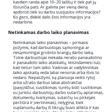
kasdien randa apie 10–20 laiškų ir tiek pat jų
išsiunčia pats. Ar galima per vieną dieną
apdoroti tiek su darbu susijusios informacijos?
Ko gero, didelė dalis šios informacijos yra
nedarbinė.
Netinkamas darbo laiko planavimas
Netinkamas laiko planavimas – pirmasis
požymis, kad darbuotojas sąmoningai ar
nesąmoningai grobsto brangų darbo laiką.
Tokie darbuotojai niekada nerašo panaudotino
ir panaudoto laiko ataskaitų, teisindamiesi tuo,
kad neturi tam laiko. Vadovas ar vadybininkas
laiko apskaitą veda labai nenoriai arba išvis to
nedaro. Nepasižymi, ką planuoja veikti rytoj
arba užrašo darbus labai abstrakčiai
(pavyzdžiui, susitikimas; turėtų būti: susitikimas
su juristu: darbuotojų darbo sutarčių aptarimas,
dokumentų tvarkymas, sutarčių su pirkėjais
peržiūra ir įvertinimas), nelygina, kiek
suplanuotų darbų iš tikrųjų buvo atlikta ir kas