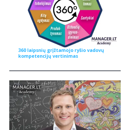
360 laipsnių grįžtamojo ryšio vadovų
kompetencijų vertinimas