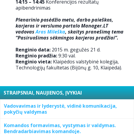
14:15 – 14:45
Konferencijos rezultatų
apibendrinimas
Plenarinio posėdžio metu, darbo paieškos,
karjeros ir verslumo portalo Manager.LT
vadovas
Aras Mileška
, skaitys pranešimą tema
“Pasiruošimas sėkmingos karjeros pradžiai”.
Renginio data:
2015 m. gegužės 21 d.
Renginio pradžia:
9:30 val.
Renginio vieta:
Klaipėdos valstybinė kolegija,
Technologijų fakultetas (Bijūnų g. 10, Klaipėda).
STRAIPSNIAI, NAUJIENOS, ĮVYKIAI
Vadovavimas ir lyderystė, vidinė komunikacija,
pokyčių valdymas
Komandos formavimas, vystymas ir valdymas.
Bendradarbiavimas komandoje.