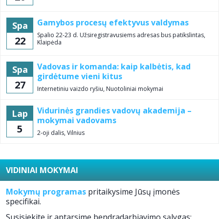
Gamybos procesų efektyvus valdymas
Spa
Spalio 22-23 d. Užsiregistravusiems adresas bus patikslintas,
22
Klaipėda
Vadovas ir komanda: kaip kalbėtis, kad
Spa
girdėtume vieni kitus
27
Internetiniu vaizdo ryšiu, Nuotoliniai mokymai
Vidurinės grandies vadovų akademija –
Lap
mokymai vadovams
5
2-oji dalis, Vilnius
VIDINIAI MOKYMAI
Mokymų programas
pritaikysime Jūsų įmonės
specifikai.
Susisiekite ir aptarsime bendradarbiavimo sąlygas: