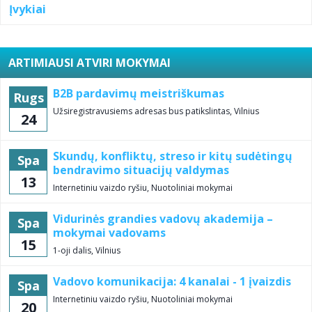
Įvykiai
ARTIMIAUSI ATVIRI MOKYMAI
B2B pardavimų meistriškumas
Rugs
Užsiregistravusiems adresas bus patikslintas, Vilnius
24
Skundų, konfliktų, streso ir kitų sudėtingų
Spa
bendravimo situacijų valdymas
13
Internetiniu vaizdo ryšiu, Nuotoliniai mokymai
Vidurinės grandies vadovų akademija –
Spa
mokymai vadovams
15
1-oji dalis, Vilnius
Vadovo komunikacija: 4 kanalai - 1 įvaizdis
Spa
Internetiniu vaizdo ryšiu, Nuotoliniai mokymai
20