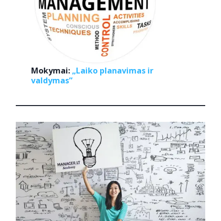
Mokymai:
„Laiko planavimas ir
valdymas”