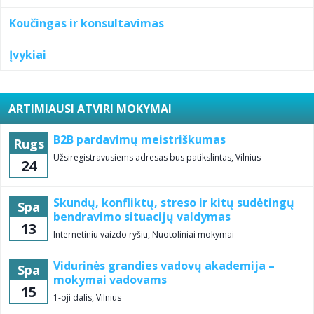
Koučingas ir konsultavimas
Įvykiai
ARTIMIAUSI ATVIRI MOKYMAI
B2B pardavimų meistriškumas
Rugs
Užsiregistravusiems adresas bus patikslintas, Vilnius
24
Skundų, konfliktų, streso ir kitų sudėtingų
Spa
bendravimo situacijų valdymas
13
Internetiniu vaizdo ryšiu, Nuotoliniai mokymai
Vidurinės grandies vadovų akademija –
Spa
mokymai vadovams
15
1-oji dalis, Vilnius