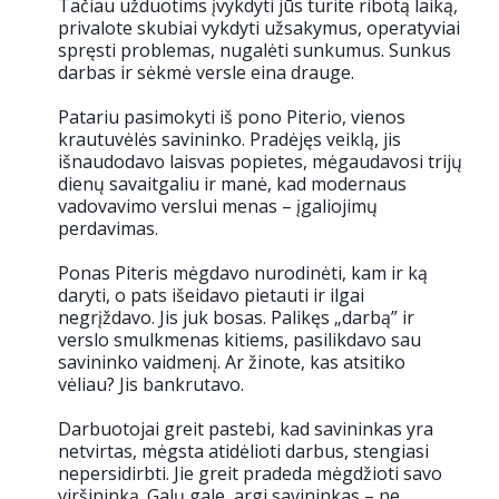
Tačiau užduotims įvykdyti jūs turite ribotą laiką,
privalote skubiai vykdyti užsakymus, operatyviai
spręsti problemas, nugalėti sunkumus. Sunkus
darbas ir sėkmė versle eina drauge.
Patariu pasimokyti iš pono Piterio, vienos
krautuvėlės savininko. Pradėjęs veiklą, jis
išnaudodavo laisvas popietes, mėgaudavosi trijų
dienų savaitgaliu ir manė, kad modernaus
vadovavimo verslui menas – įgaliojimų
perdavimas.
Ponas Piteris mėgdavo nurodinėti, kam ir ką
daryti, o pats išeidavo pietauti ir ilgai
negrįždavo. Jis juk bosas. Palikęs „darbą” ir
verslo smulkmenas kitiems, pasilikdavo sau
savininko vaidmenį. Ar žinote, kas atsitiko
vėliau? Jis bankrutavo.
Darbuotojai greit pastebi, kad savininkas yra
netvirtas, mėgsta atidėlioti darbus, stengiasi
nepersidirbti. Jie greit pradeda mėgdžioti savo
viršininką. Galų gale, argi savininkas – ne