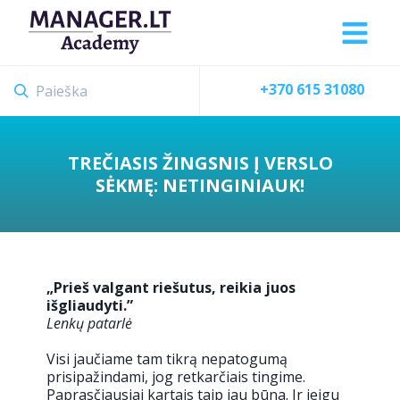
+370 615 31080
TREČIASIS ŽINGSNIS Į VERSLO
SĖKMĘ: NETINGINIAUK!
„Prieš valgant riešutus, reikia juos
išgliaudyti.”
Lenkų patarlė
Visi jaučiame tam tikrą nepatogumą
prisipažindami, jog retkarčiais tingime.
Paprasčiausiai kartais taip jau būna. Ir jeigu