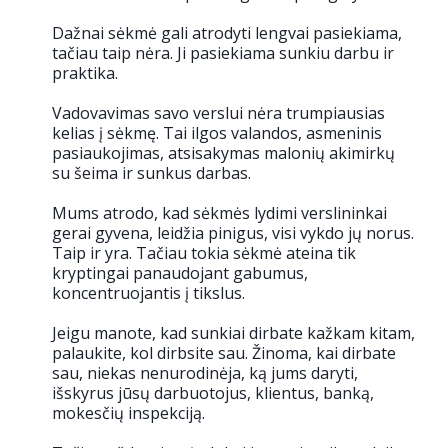
Dažnai sėkmė gali atrodyti lengvai pasiekiama,
tačiau taip nėra. Ji pasiekiama sunkiu darbu ir
praktika.
Vadovavimas savo verslui nėra trumpiausias
kelias į sėkmę. Tai ilgos valandos, asmeninis
pasiaukojimas, atsisakymas malonių akimirkų
su šeima ir sunkus darbas.
Mums atrodo, kad sėkmės lydimi verslininkai
gerai gyvena, leidžia pinigus, visi vykdo jų norus.
Taip ir yra. Tačiau tokia sėkmė ateina tik
kryptingai panaudojant gabumus,
koncentruojantis į tikslus.
Jeigu manote, kad sunkiai dirbate kažkam kitam,
palaukite, kol dirbsite sau. Žinoma, kai dirbate
sau, niekas nenurodinėja, ką jums daryti,
išskyrus jūsų darbuotojus, klientus, banką,
mokesčių inspekciją.