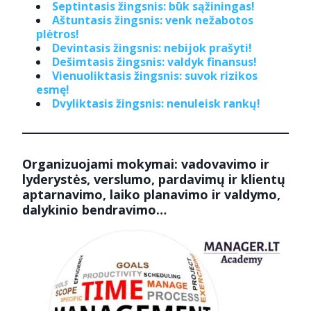
Septintasis žingsnis: būk sąžiningas!
Aštuntasis žingsnis: venk nežabotos
plėtros!
Devintasis žingsnis: nebijok prašyti!
Dešimtasis žingsnis: valdyk finansus!
Vienuoliktasis žingsnis: suvok rizikos
esmę!
Dvyliktasis žingsnis: nenuleisk rankų!
Organizuojami mokymai: vadovavimo ir
lyderystės, verslumo, pardavimų ir klientų
aptarnavimo, laiko planavimo ir valdymo,
dalykinio bendravimo…