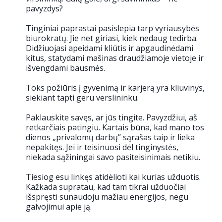
pavyzdys?
Tinginiai paprastai pasislepia tarp vyriausybės
biurokratų. Jie net giriasi, kiek nedaug tedirba.
Didžiuojasi apeidami kliūtis ir apgaudinėdami
kitus, statydami mašinas draudžiamoje vietoje ir
išvengdami bausmės.
Toks požiūris į gyvenimą ir karjerą yra kliuvinys,
siekiant tapti geru verslininku.
Paklauskite savęs, ar jūs tingite. Pavyzdžiui, aš
retkarčiais patingiu. Kartais būna, kad mano tos
dienos „privalomų darbų” sąrašas taip ir lieka
nepakitęs. Jei ir teisinuosi dėl tinginystės,
niekada sąžiningai savo pasiteisinimais netikiu.
Tiesiog esu linkęs atidėlioti kai kurias užduotis.
Kažkada supratau, kad tam tikrai užduočiai
išspręsti sunaudoju mažiau energijos, negu
galvojimui apie ją.