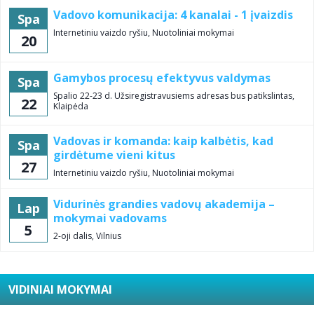
Vadovo komunikacija: 4 kanalai - 1 įvaizdis
Spa
Internetiniu vaizdo ryšiu, Nuotoliniai mokymai
20
Gamybos procesų efektyvus valdymas
Spa
Spalio 22-23 d. Užsiregistravusiems adresas bus patikslintas,
22
Klaipėda
Vadovas ir komanda: kaip kalbėtis, kad
Spa
girdėtume vieni kitus
27
Internetiniu vaizdo ryšiu, Nuotoliniai mokymai
Vidurinės grandies vadovų akademija –
Lap
mokymai vadovams
5
2-oji dalis, Vilnius
VIDINIAI MOKYMAI