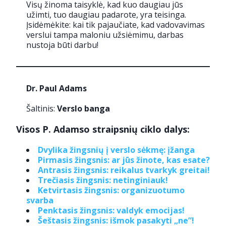
Visų žinoma taisyklė, kad kuo daugiau jūs
užimti, tuo daugiau padarote, yra teisinga.
Įsidėmėkite: kai tik pajaučiate, kad vadovavimas
verslui tampa maloniu užsiėmimu, darbas
nustoja būti darbu!
Dr. Paul Adams
Šaltinis:
Verslo banga
Visos P. Adamso straipsnių ciklo dalys:
Dvylika žingsnių į verslo sėkmę: įžanga
Pirmasis žingsnis: ar jūs žinote, kas esate?
Antrasis žingsnis: reikalus tvarkyk greitai!
Trečiasis žingsnis: netinginiauk!
Ketvirtasis žingsnis: organizuotumo
svarba
Penktasis žingsnis: valdyk emocijas!
Šeštasis žingsnis: išmok pasakyti „ne”!