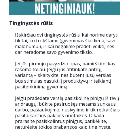
Tinginystės rūšis
Išskirčiau dvi tinginystės rūšis: kai norime daryti
tik tai, ko trokštame (gyvenimas šia diena, savo
malonumui), ir kai negalime pradėti veikti, nes
dar neradome savo gyvenimo tikslo.
Jei jūs pirmojo pavyzdžio tipas, pamirškite, kas
rašoma toliau. Jeigu jūs atitinkate antrąjį
variantą – skaitykite, nes būtent jūsų verslas
bus stimulas pasukti į produktyvų ir teikiantį
pasitenkinimą gyvenimą.
Jeigu pradedate verslą pasiskolinę pinigų iš tėvų
ar draugų, būkite pasiruošęs metams sunkaus
darbo, pasiaukojimo, nusivylimo ir tik retkarčiais
pasitaikančios pakilios nuotaikos. O kada
prarasite pasiskolintus pinigus, patikėkite,
neturėsite tokios prabangos kaip tinginystė.