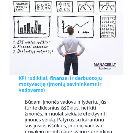
KPI rodikliai, finansai ir darbuotojų
motyvaciją (Įmonių savininkams ir
vadovams)
Būdami įmonės vadovu ir lyderiu, Jūs
turite didesnius iššūkius, nei kiti
žmonės, ir nuolat siekiate efektyvinti
įmonės veiklą. Patyrus su karantinu
susijusius iššūkius, įmonių vadovai
privalėjo priimti daug įvairių sprendimų,